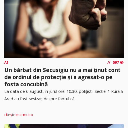
A1
597
Un bărbat din Secusigiu nu a mai ținut cont
de ordinul de protecție și a agresat-o pe
fosta concubină
​La data de 6 august, în jurul orei 10.30, polițiștii Secției 1 Rurală
Arad au fost sesizați despre faptul că...
citește mai mult »