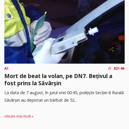
A1
821
Mort de beat la volan, pe DN7. Bețivul a
fost prins la Săvârșin
​La data de 7 august, în jurul orei 00.45, polițiștii Secției 8 Rurală
Săvârșin au depistat un bărbat de 52...
citește mai mult »