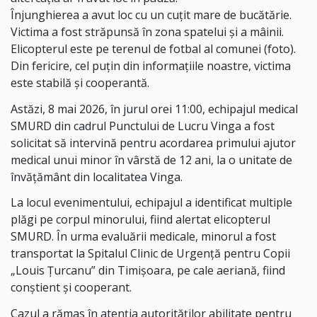
Înjunghierea a avut loc cu un cuțit mare de bucătărie.
Victima a fost străpunsă în zona spatelui și a mâinii.
Elicopterul este pe terenul de fotbal al comunei (foto).
Din fericire, cel puțin din informațiile noastre, victima
este stabilă și cooperantă.
Astăzi, 8 mai 2026, în jurul orei 11:00, echipajul medical
SMURD din cadrul Punctului de Lucru Vinga a fost
solicitat să intervină pentru acordarea primului ajutor
medical unui minor în vârstă de 12 ani, la o unitate de
învățământ din localitatea Vinga.
La locul evenimentului, echipajul a identificat multiple
plăgi pe corpul minorului, fiind alertat elicopterul
SMURD. În urma evaluării medicale, minorul a fost
transportat la Spitalul Clinic de Urgență pentru Copii
„Louis Țurcanu” din Timișoara, pe cale aeriană, fiind
conștient și cooperant.
Cazul a rămas în atenția autorităților abilitate pentru