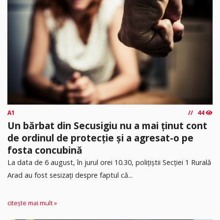
A1
44
Un bărbat din Secusigiu nu a mai ținut cont
de ordinul de protecție și a agresat-o pe
fosta concubină
​La data de 6 august, în jurul orei 10.30, polițiștii Secției 1 Rurală
Arad au fost sesizați despre faptul că...
citește mai mult »