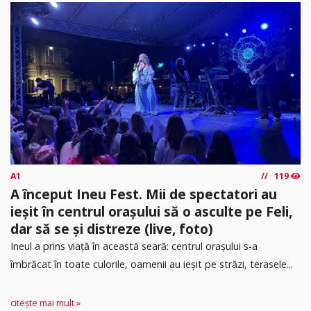
A1
119
A început Ineu Fest. Mii de spectatori au
ieșit în centrul orașului să o asculte pe Feli,
dar să se și distreze (live, foto)
Ineul a prins viață în această seară: centrul orașului s-a
îmbrăcat în toate culorile, oamenii au ieșit pe străzi, terasele...
citește mai mult »