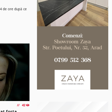
24 de ore după ce
42
sat fosta