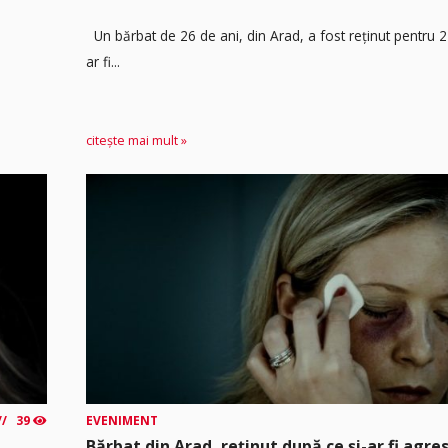
Un bărbat de 26 de ani, din Arad, a fost reținut pentru 
ar fi...
citește mai mult »
39
EVENIMENT
Bărbat din Arad, reținut după ce și-ar fi agre