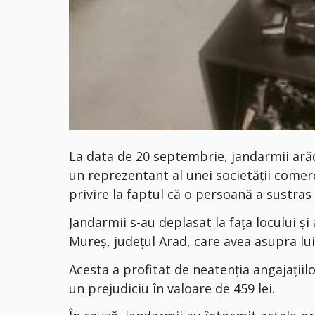
La data de 20 septembrie, jandarmii arăde
un reprezentant al unei societății comerc
privire la faptul că o persoană a sustras 
Jandarmii s-au deplasat la fața locului și
Mureș, județul Arad, care avea asupra lui
Acesta a profitat de neatenția angajațiil
un prejudiciu în valoare de 459 lei.