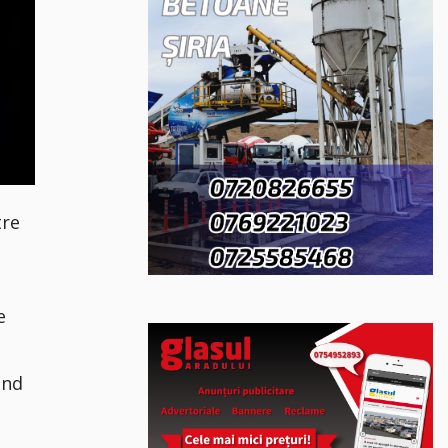
tre
u
e
ând