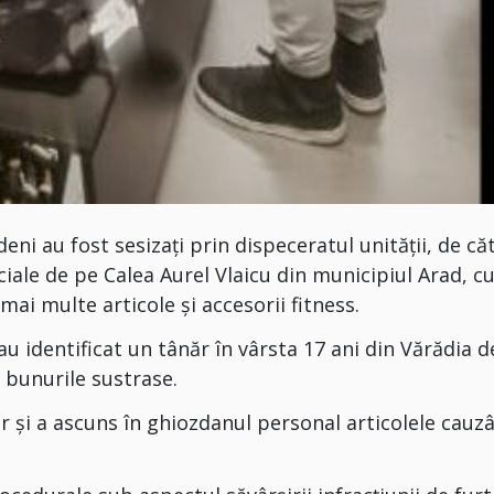
ni au fost sesizați prin dispeceratul unității, de că
iale de pe Calea Aurel Vlaicu din municipiul Arad, c
mai multe articole și accesorii fitness.
 au identificat un tânăr în vârsta 17 ani din Vărădia d
 bunurile sustrase.
or și a ascuns în ghiozdanul personal articolele cauz