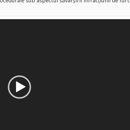
ocedurale sub aspectul săvârșirii infracțiunii de furt