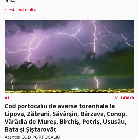
la o...
citește mai mult »
A1
1438
Cod portocaliu de averse torențiale la
Lipova, Zăbrani, Săvârșin, Bârzava, Conop,
Vărădia de Mureș, Birchiș, Petriș, Ususău,
Bata și Șiștarovăț
Atenție! COD PORTOCALIU