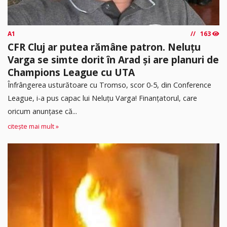
A1
163
CFR Cluj ar putea rămâne patron. Neluțu
Varga se simte dorit în Arad și are planuri de
Champions League cu UTA
Înfrângerea usturătoare cu Tromso, scor 0-5, din Conference
League, i-a pus capac lui Neluțu Varga! Finanțatorul, care
oricum anunțase că...
citește mai mult »