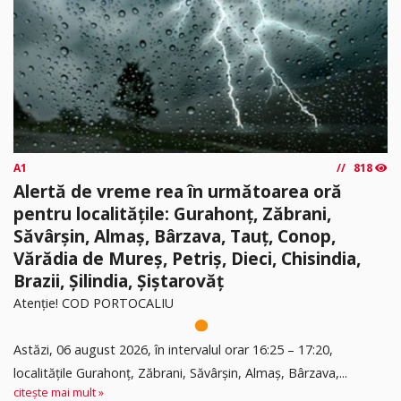
A1
818
Alertă de vreme rea în următoarea oră
pentru localitățile: Gurahonț, Zăbrani,
Săvârșin, Almaș, Bârzava, Tauț, Conop,
Vărădia de Mureș, Petriș, Dieci, Chisindia,
Brazii, Șilindia, Șiștarovăț
Atenție! COD PORTOCALIU
Astăzi, 06 august 2026, în intervalul orar 16:25 – 17:20,
localitățile Gurahonț, Zăbrani, Săvârșin, Almaș, Bârzava,...
citește mai mult »