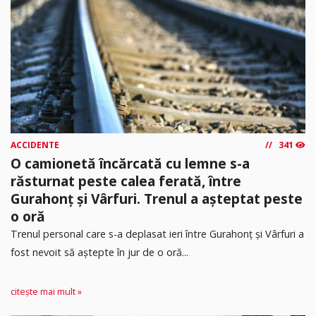
ACCIDENTE
341
O camionetă încărcată cu lemne s-a
răsturnat peste calea ferată, între
Gurahonț și Vârfuri. Trenul a așteptat peste
o oră
Trenul personal care s-a deplasat ieri între Gurahonț și Vârfuri a
fost nevoit să aștepte în jur de o oră...
citește mai mult »