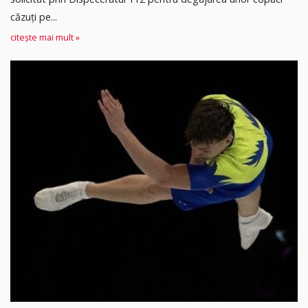
căzuți pe...
citește mai mult »