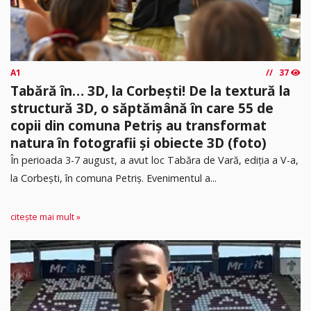
A1
37
Tabără în… 3D, la Corbești! De la textură la
structură 3D, o săptămână în care 55 de
copii din comuna Petriș au transformat
natura în fotografii și obiecte 3D (foto)
În perioada 3-7 august, a avut loc Tabăra de Vară, ediția a V-a,
la Corbești, în comuna Petriș. Evenimentul a...
citește mai mult »