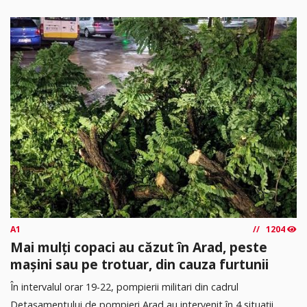
A1
1204
Mai mulți copaci au căzut în Arad, peste
mașini sau pe trotuar, din cauza furtunii
În intervalul orar 19-22, pompierii militari din cadrul
Detașamentului de pompieri Arad au intervenit în 4 situații