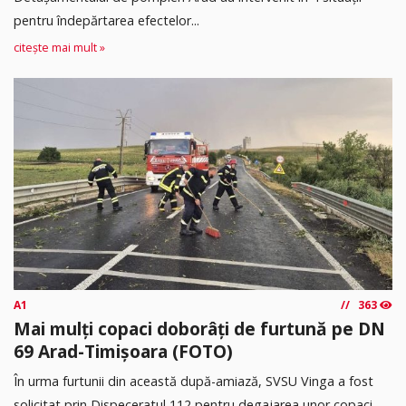
pentru îndepărtarea efectelor...
citește mai mult »
A1
363
Mai mulți copaci doborâți de furtună pe DN
69 Arad-Timișoara (FOTO)
În urma furtunii din această după-amiază, SVSU Vinga a fost
solicitat prin Dispeceratul 112 pentru degajarea unor copaci