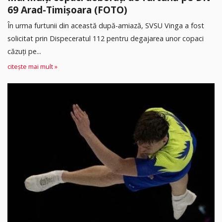
69 Arad-Timișoara (FOTO)
În urma furtunii din această după-amiază, SVSU Vinga a fost
solicitat prin Dispeceratul 112 pentru degajarea unor copaci
căzuți pe...
citește mai mult »