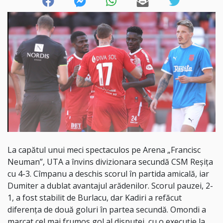
La capătul unui meci spectaculos pe Arena „Francisc
Neuman”, UTA a învins divizionara secundă CSM Reșița
cu 4-3. Cîmpanu a deschis scorul în partida amicală, iar
Dumiter a dublat avantajul arădenilor. Scorul pauzei, 2-
1, a fost stabilit de Burlacu, dar Kadiri a refăcut
diferența de două goluri în partea secundă. Omondi a
marcat cel mai frumos gol al disputei, cu o execuție la