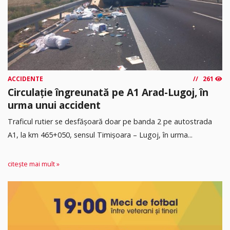
ACCIDENTE
261
Circulație îngreunată pe A1 Arad-Lugoj, în
urma unui accident
Traficul rutier se desfășoară doar pe banda 2 pe autostrada
A1, la km 465+050, sensul Timişoara – Lugoj, în urma...
citește mai mult »