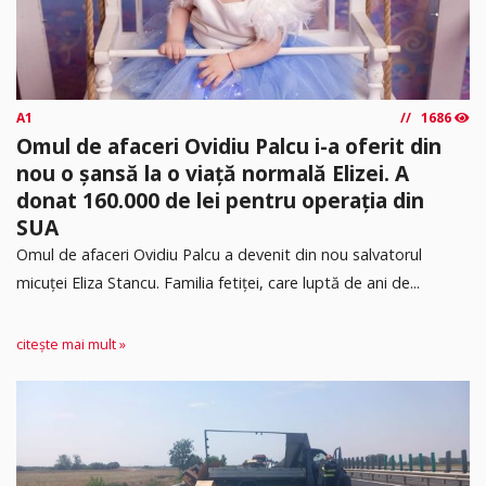
A1
1686
Omul de afaceri Ovidiu Palcu i-a oferit din
nou o șansă la o viață normală Elizei. A
donat 160.000 de lei pentru operația din
SUA
Omul de afaceri Ovidiu Palcu a devenit din nou salvatorul
micuței Eliza Stancu. Familia fetiței, care luptă de ani de...
citește mai mult »