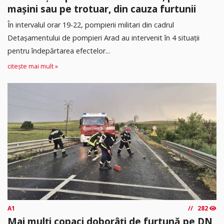
mașini sau pe trotuar, din cauza furtunii
În intervalul orar 19-22, pompierii militari din cadrul
Detașamentului de pompieri Arad au intervenit în 4 situații
pentru îndepărtarea efectelor...
citește mai mult »
A1
282
Mai mulți copaci doborâți de furtună pe DN