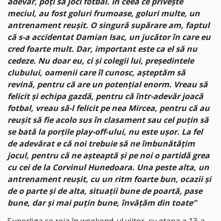
adevăr, poți să joci fotbal. În ceea ce privește
meciul, au fost goluri frumoase, goluri multe, un
antrenament reușit. O singură supărare am, faptul
că s-a accidentat Damian Isac, un jucător în care eu
cred foarte mult. Dar, important este ca el să nu
cedeze. Nu doar eu, ci și colegii lui, președintele
clubului, oamenii care îl cunosc, așteptăm să
revină, pentru că are un potențial enorm. Vreau să
felicit și echipa gazdă, pentru că într-adevăr joacă
fotbal, vreau să-l felicit pe nea Mircea, pentru că au
reușit să fie acolo sus în clasament sau cel puțin să
se bată la porțile play-off-ului, nu este ușor. La fel
de adevărat e că noi trebuie să ne îmbunătățim
jocul, pentru că ne așteaptă și pe noi o partidă grea
cu cei de la Corvinul Hunedoara. Una peste alta, un
antrenament reușit, cu un ritm foarte bun, ocazii și
de o parte și de alta, situații bune de poartă, pase
bune, dar și mai puțin bune, învățăm din toate”
Superliga se reia în weekend-ul viitor, cu etapa a 13-a,