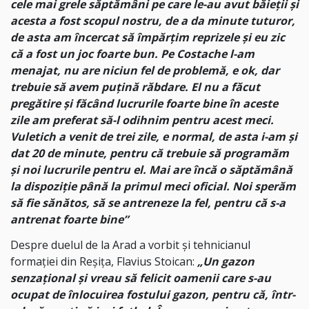
cele mai grele săptămâni pe care le-au avut băieții și
acesta a fost scopul nostru, de a da minute tuturor,
de asta am încercat să împărțim reprizele și eu zic
că a fost un joc foarte bun. Pe Costache l-am
menajat, nu are niciun fel de problemă, e ok, dar
trebuie să avem puțină răbdare. El nu a făcut
pregătire și făcând lucrurile foarte bine în aceste
zile am preferat să-l odihnim pentru acest meci.
Vuletich a venit de trei zile, e normal, de asta i-am și
dat 20 de minute, pentru că trebuie să programăm
și noi lucrurile pentru el. Mai are încă o săptămână
la dispoziție până la primul meci oficial. Noi sperăm
să fie sănătos, să se antreneze la fel, pentru că s-a
antrenat foarte bine”
Despre duelul de la Arad a vorbit și tehnicianul
formației din Reșița, Flavius Stoican:
„Un gazon
senzațional și vreau să felicit oamenii care s-au
ocupat de înlocuirea fostului gazon, pentru că, într-