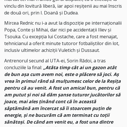
vinclu din lovitură liberă, iar apoi reșițenii au mai înscris
de două ori, prin I. Doană și Dudea.
Mircea Rednic nu i-a avut la dispoziție pe internaționalii
Popa, Conte și Mihai, dar nici pe accidentații Iliev și
Tsouka. Cu excepția lui Costache, care a fost menajat,
tehnicianul a oferit minute tutoror fotbaliștilor din lot,
inclusiv ultimelor achiziții Vuletich și Dussaut.
Antrenorul secund al UTA-ei, Sorin Rădoi, a tras
concluziile la final:
„Atâta timp cât ai un gazon atât
de bun așa cum avem noi, este o plăcere să joci. Aș
vrea în primul rând să mulțumesc celor de la Reșița
pentru că au venit. A fost un amical bun, pentru că
am putut și noi să dăm șanse tuturor jucătorilor să
joace, mai ales ținând cont că în această
săptămână am încercat să îi stoarcem puțin de
energie, și ne bucurăm că am terminat cu toții
sănătoși. De când am venit eu, a fost una dintre