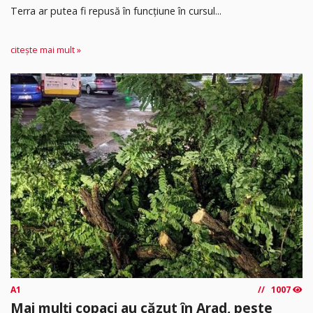
Terra ar putea fi repusă în funcțiune în cursul...
citește mai mult »
A1
1007
Mai mulți copaci au căzut în Arad, peste