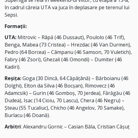
în cadrul căreia UTA va juca în deplasare pe terenul lui
Sepsi.
Formații:
UTA:
Mitrovic – Râpă (46 Dussaut), Poulolo (46 Trif),
Benga, Mabea (73 Cristea) – Hrezdac (46 Van Durmen),
Pedro (64 Borcea) – Câmpanu (46 Samson, 70 Vuletich),
Fabry (46 Zsori), Ghezali (46 Omondi) – Dumiter (46
Kadiri).
Reșița:
Goga (30 Dincă, 64 Căpățână) – Bărboianu (46
Dolghi), Elton da Silva (46 Bocșan), Rimovecz (46
Adamcsik) – Gurin (46 Gomboș, 70 Jerdea), Fărăgău (46
Dudea), Isac (14 Cioiu, 70 Lascu), Chera (46 Negru) –
Șteau (55 Tucaliuc), Chicho (46 Angelov, 70 Samake),
Burlacu (46 Doană).
Arbitri
: Alexandru Gornic – Casian Băla, Cristian Cășuț