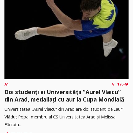
A1
195
Doi studenți ai Universității “Aurel Vlaicu”
din Arad, medaliați cu aur la Cupa Mondială
Universitatea „Aurel Vlaicu” din Arad are doi studenți de „aur”.
Vlăduț Popa, membru al CS Universitatea Arad și Melissa
Fărcuța...