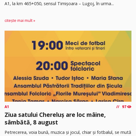
A1, la km 465+050, sensul Timişoara – Lugoj, în urma...
citește mai mult »
A1
97
Ziua satului Chereluș are loc mâine,
sâmbătă, 8 august
Petrecerea, voia bună, muzica și jocul, chiar și fotbalul, se mută