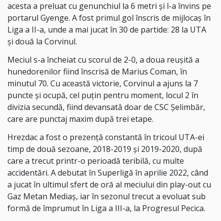
acesta a preluat cu genunchiul la 6 metri și l-a învins pe
portarul Gyenge. A fost primul gol înscris de mijlocaș în
Liga a II-a, unde a mai jucat în 30 de partide: 28 la UTA
și două la Corvinul.
Meciul s-a încheiat cu scorul de 2-0, a doua reușită a
hunedorenilor fiind înscrisă de Marius Coman, în
minutul 70. Cu această victorie, Corvinul a ajuns la 7
puncte și ocupă, cel puțin pentru moment, locul 2 în
divizia secundă, fiind devansată doar de CSC Șelimbăr,
care are punctaj maxim după trei etape.
Hrezdac a fost o prezență constantă în tricoul UTA-ei
timp de două sezoane, 2018-2019 și 2019-2020, după
care a trecut printr-o perioadă teribilă, cu multe
accidentări. A debutat în Superligă în aprilie 2022, când
a jucat în ultimul sfert de oră al meciului din play-out cu
Gaz Metan Mediaș, iar în sezonul trecut a evoluat sub
formă de împrumut în Liga a III-a, la Progresul Pecica.