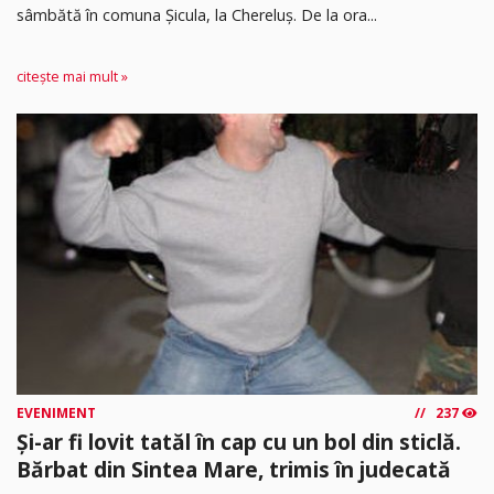
sâmbătă în comuna Șicula, la Chereluș. De la ora...
citește mai mult »
EVENIMENT
237
Și-ar fi lovit tatăl în cap cu un bol din sticlă.
Bărbat din Sintea Mare, trimis în judecată