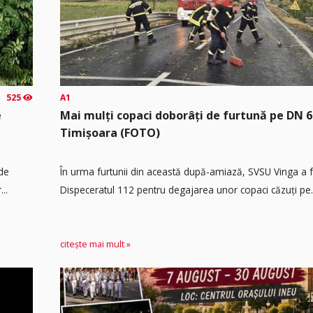
525
A1
e
Mai mulți copaci doborâți de furtună pe DN 6
Timișoara (FOTO)
 de
În urma furtunii din această după-amiază, SVSU Vinga a fos
..
Dispeceratul 112 pentru degajarea unor copaci căzuți pe.
citește mai mult »