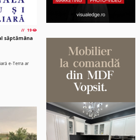
19
nal săptămâna
iară e-Terra ar