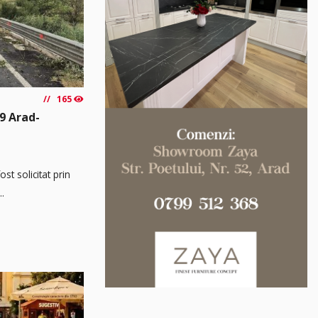
165
9 Arad-
t solicitat prin
..