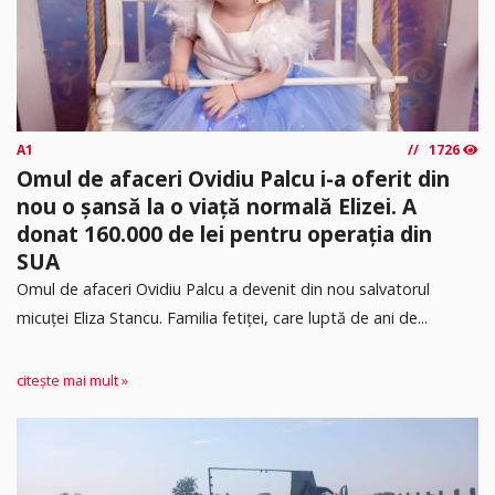
A1
1726
Omul de afaceri Ovidiu Palcu i-a oferit din
nou o șansă la o viață normală Elizei. A
donat 160.000 de lei pentru operația din
SUA
Omul de afaceri Ovidiu Palcu a devenit din nou salvatorul
micuței Eliza Stancu. Familia fetiței, care luptă de ani de...
citește mai mult »