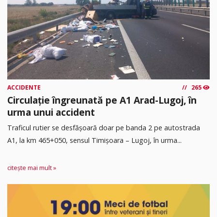
ACCIDENTE
265
Circulație îngreunată pe A1 Arad-Lugoj, în
urma unui accident
Traficul rutier se desfășoară doar pe banda 2 pe autostrada
A1, la km 465+050, sensul Timişoara – Lugoj, în urma...
citește mai mult »