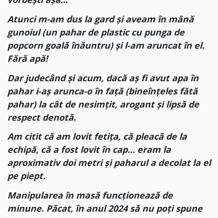
Atunci m-am dus la gard și aveam în mână
gunoiul (un pahar de plastic cu punga de
popcorn goală înăuntru) și l-am aruncat în el.
Fără apă!
Dar judecând și acum, dacă aș fi avut apa în
pahar i-aș arunca-o în față (bineînțeles fătă
pahar) la cât de nesimțit, arogant și lipsă de
respect denotă.
Am citit că am lovit fetița, că pleacă de la
echipă, că a fost lovit în cap… eram la
aproximativ doi metri și paharul a decolat la el
pe piept.
Manipularea în masă funcționează de
minune. Păcat, în anul 2024 să nu poți spune