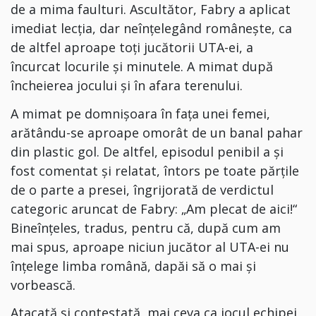
de a mima faulturi. Ascultător, Fabry a aplicat
imediat lecția, dar neînțelegând românește, ca
de altfel aproape toți jucătorii UTA-ei, a
încurcat locurile și minutele. A mimat după
încheierea jocului și în afara terenului.
A mimat pe domnișoara în fața unei femei,
arătându-se aproape omorât de un banal pahar
din plastic gol. De altfel, episodul penibil a și
fost comentat și relatat, întors pe toate părțile
de o parte a presei, îngrijorată de verdictul
categoric aruncat de Fabry: „Am plecat de aici!“
Bineînțeles, tradus, pentru că, după cum am
mai spus, aproape niciun jucător al UTA-ei nu
înțelege limba română, dapăi să o mai și
vorbească.
Atacată și contestată, mai ceva ca jocul echipei