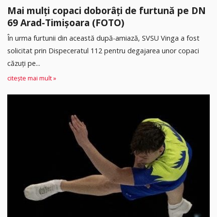
Mai mulți copaci doborâți de furtună pe DN
69 Arad-Timișoara (FOTO)
În urma furtunii din această după-amiază, SVSU Vinga a fost
solicitat prin Dispeceratul 112 pentru degajarea unor copaci
căzuți pe...
citește mai mult »