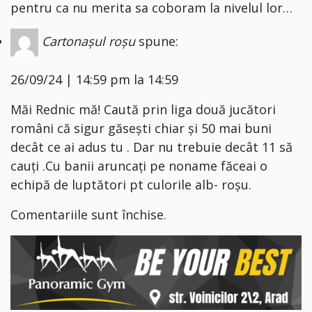
pentru ca nu merita sa coboram la nivelul lor…
Cartonașul roșu
spune:
26/09/24 | 14:59 pm la 14:59
Măi Rednic mă! Caută prin liga două jucători
români că sigur găsești chiar și 50 mai buni
decât ce ai adus tu . Dar nu trebuie decât 11 să
cauți .Cu banii aruncați pe noname făceai o
echipă de luptători pt culorile alb- roșu.
Comentariile sunt închise.