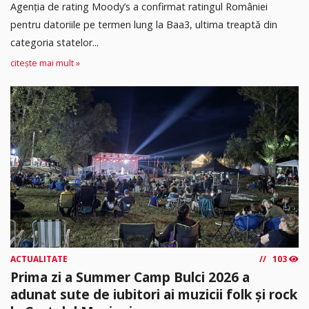
Agenția de rating Moody’s a confirmat ratingul României
pentru datoriile pe termen lung la Baa3, ultima treaptă din
categoria statelor...
citește mai mult »
ACTUALITATE
103
Prima zi a Summer Camp Bulci 2026 a
adunat sute de iubitori ai muzicii folk și rock