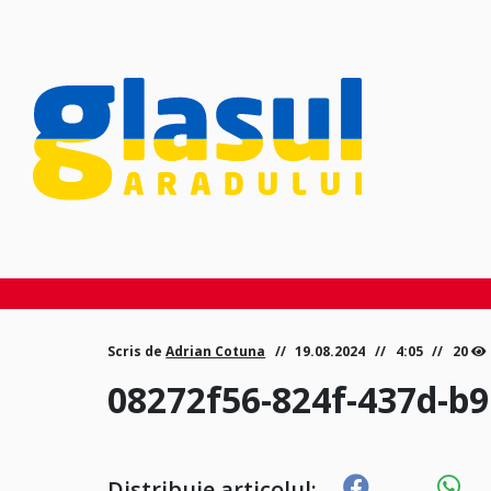
Scris de
Adrian Cotuna
19.08.2024
4:05
20
08272f56-824f-437d-b
Distribuie articolul: