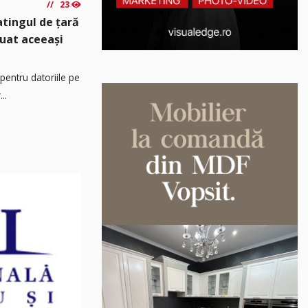
23
atingul de țară
luat aceeași
pentru datoriile pe
..