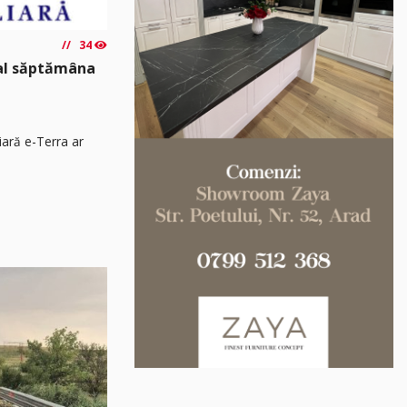
34
nal săptămâna
iară e-Terra ar