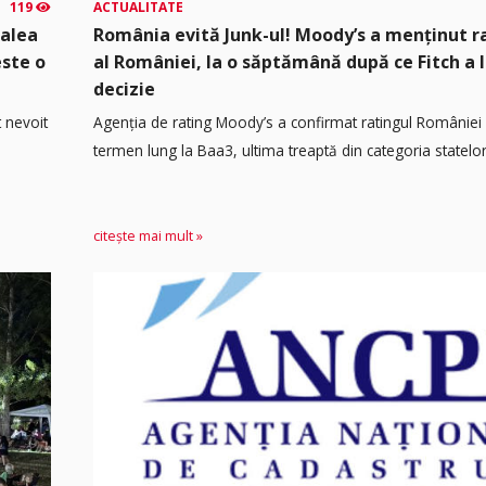
119
ACTUALITATE
calea
România evită Junk-ul! Moody’s a menținut r
este o
al României, la o săptămână după ce Fitch a 
decizie
t nevoit
Agenția de rating Moody’s a confirmat ratingul României 
termen lung la Baa3, ultima treaptă din categoria statelor.
citește mai mult »