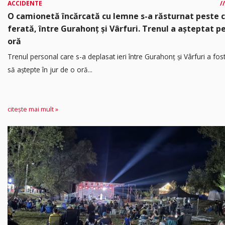
ACCIDENTE
O camionetă încărcată cu lemne s-a răsturnat peste 
ferată, între Gurahonț și Vârfuri. Trenul a așteptat p
oră
Trenul personal care s-a deplasat ieri între Gurahonț și Vârfuri a fos
să aștepte în jur de o oră...
citește mai mult »