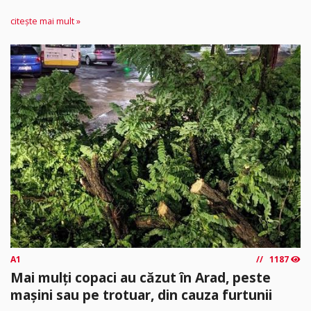
citește mai mult »
A1
1187
Mai mulți copaci au căzut în Arad, peste
mașini sau pe trotuar, din cauza furtunii