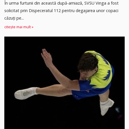
În urma furtunii din această după-amiază, SVSU Vinga a fost
solicitat prin Dispeceratul 112 pentru degajarea unor copaci
căzuți pe...
citește mai mult »