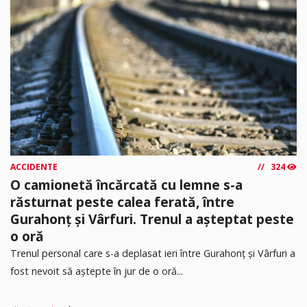
ACCIDENTE
324
O camionetă încărcată cu lemne s-a
răsturnat peste calea ferată, între
Gurahonț și Vârfuri. Trenul a așteptat peste
o oră
Trenul personal care s-a deplasat ieri între Gurahonț și Vârfuri a
fost nevoit să aștepte în jur de o oră...