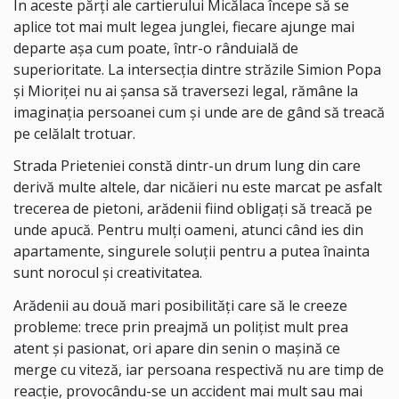
În aceste părți ale cartierului Micălaca începe să se
aplice tot mai mult legea junglei, fiecare ajunge mai
departe așa cum poate, într-o rânduială de
superioritate. La intersecția dintre străzile Simion Popa
și Mioriței nu ai șansa să traversezi legal, rămâne la
imaginația persoanei cum și unde are de gând să treacă
pe celălalt trotuar.
Strada Prieteniei constă dintr-un drum lung din care
derivă multe altele, dar nicăieri nu este marcat pe asfalt
trecerea de pietoni, arădenii fiind obligați să treacă pe
unde apucă. Pentru mulți oameni, atunci când ies din
apartamente, singurele soluții pentru a putea înainta
sunt norocul și creativitatea.
Arădenii au două mari posibilități care să le creeze
probleme: trece prin preajmă un polițist mult prea
atent și pasionat, ori apare din senin o mașină ce
merge cu viteză, iar persoana respectivă nu are timp de
reacție, provocându-se un accident mai mult sau mai