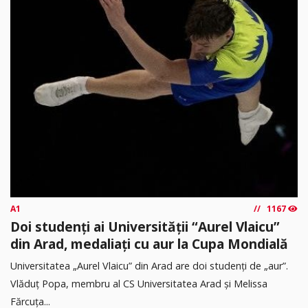
A1
1167
Doi studenți ai Universității “Aurel Vlaicu”
din Arad, medaliați cu aur la Cupa Mondială
Universitatea „Aurel Vlaicu” din Arad are doi studenți de „aur”.
Vlăduț Popa, membru al CS Universitatea Arad și Melissa
Fărcuța...