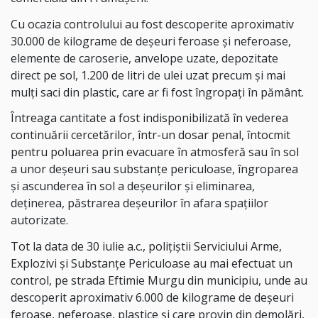
Cu ocazia controlului au fost descoperite aproximativ
30.000 de kilograme de deșeuri feroase și neferoase,
elemente de caroserie, anvelope uzate, depozitate
direct pe sol, 1.200 de litri de ulei uzat precum și mai
mulți saci din plastic, care ar fi fost îngropați în pământ.
Întreaga cantitate a fost indisponibilizată în vederea
continuării cercetărilor, într-un dosar penal, întocmit
pentru poluarea prin evacuare în atmosferă sau în sol
a unor deșeuri sau substanțe periculoase, îngroparea
și ascunderea în sol a deșeurilor și eliminarea,
deținerea, păstrarea deșeurilor în afara spațiilor
autorizate.
Tot la data de 30 iulie a.c., polițiștii Serviciului Arme,
Explozivi și Substanțe Periculoase au mai efectuat un
control, pe strada Eftimie Murgu din municipiu, unde au
descoperit aproximativ 6.000 de kilograme de deșeuri
feroase, neferoase, plastice și care provin din demolări,