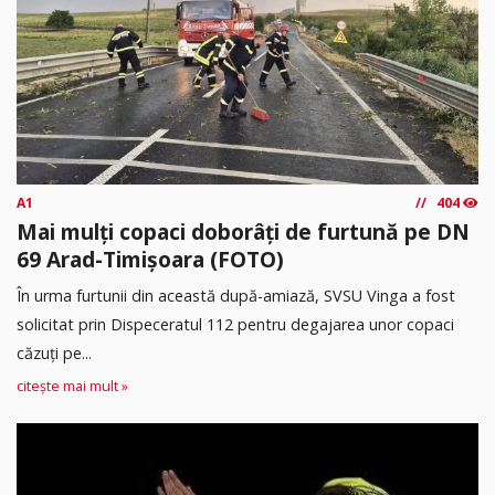
A1
404
Mai mulți copaci doborâți de furtună pe DN
69 Arad-Timișoara (FOTO)
În urma furtunii din această după-amiază, SVSU Vinga a fost
solicitat prin Dispeceratul 112 pentru degajarea unor copaci
căzuți pe...
citește mai mult »