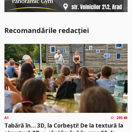
Recomandările redacției
A1
295
Tabără în… 3D, la Corbești! De la textură la