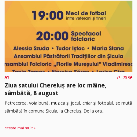
A1
79
Ziua satului Chereluș are loc mâine,
sâmbătă, 8 august
Petrecerea, voia bună, muzica și jocul, chiar și fotbalul, se mută
sâmbătă în comuna Șicula, la Chereluș. De la ora...
citește mai mult »