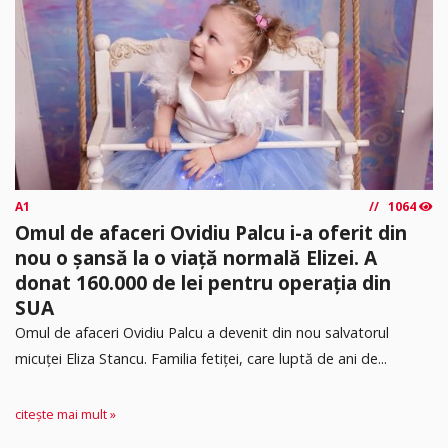
A1
1064
Omul de afaceri Ovidiu Palcu i-a oferit din
nou o șansă la o viață normală Elizei. A
donat 160.000 de lei pentru operația din
SUA
Omul de afaceri Ovidiu Palcu a devenit din nou salvatorul
micuței Eliza Stancu. Familia fetiței, care luptă de ani de...
citește mai mult »