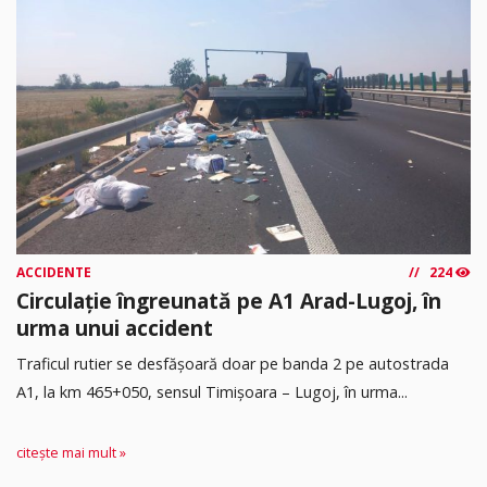
ACCIDENTE
224
Circulație îngreunată pe A1 Arad-Lugoj, în
urma unui accident
Traficul rutier se desfășoară doar pe banda 2 pe autostrada
A1, la km 465+050, sensul Timişoara – Lugoj, în urma...
citește mai mult »