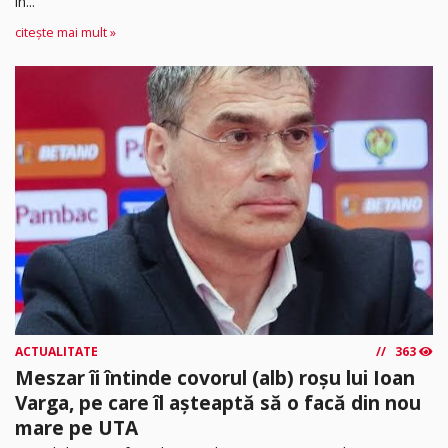
în...
citește mai mult »
ACTUALITATE
363
Meszar îi întinde covorul (alb) roșu lui Ioan
Varga, pe care îl așteaptă să o facă din nou
mare pe UTA