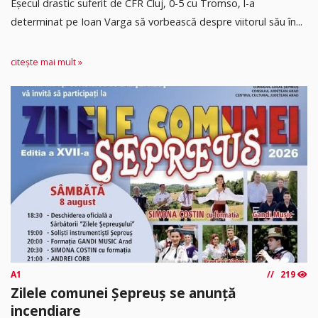
Eșecul drastic suferit de CFR Cluj, 0-5 cu Tromso, l-a
determinat pe Ioan Varga să vorbească despre viitorul său în...
citește mai mult »
A1
219
Zilele comunei Șepreuș se anunță
incendiare