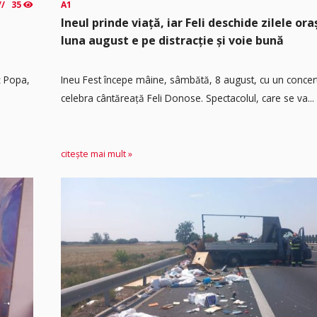
35
A1
Ineul prinde viață, iar Feli deschide zilele or
luna august e pe distracție și voie bună
ț Popa,
Ineu Fest începe mâine, sâmbătă, 8 august, cu un concer
celebra cântăreață Feli Donose. Spectacolul, care se va...
citește mai mult »