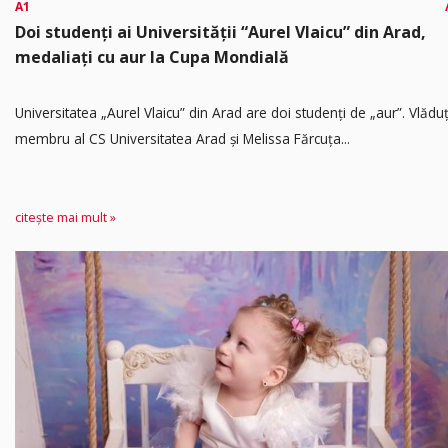
A1
Doi studenți ai Universității “Aurel Vlaicu” din Arad,
medaliați cu aur la Cupa Mondială
Universitatea „Aurel Vlaicu” din Arad are doi studenți de „aur”. Vlădu
membru al CS Universitatea Arad și Melissa Fărcuța...
citește mai mult »