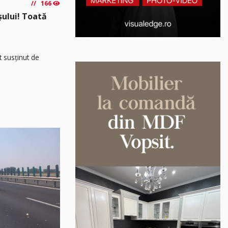
166
așului! Toată
t susținut de