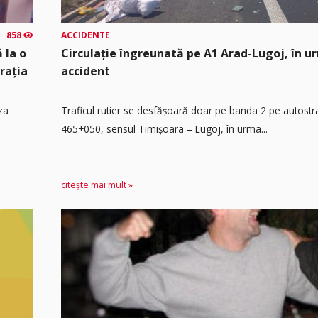
858
ACCIDENTE
 la o
Circulație îngreunată pe A1 Arad-Lugoj, în u
rația
accident
za
Traficul rutier se desfășoară doar pe banda 2 pe autost
465+050, sensul Timişoara – Lugoj, în urma...
citește mai mult »