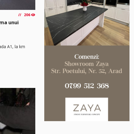
206
rma unui
rada A1, la km