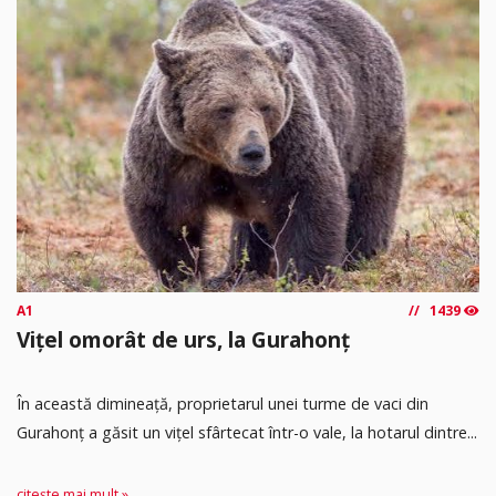
A1
1439
Vițel omorât de urs, la Gurahonț
În această dimineață, proprietarul unei turme de vaci din
Gurahonț a găsit un vițel sfârtecat într-o vale, la hotarul dintre...
citește mai mult »