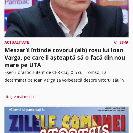
ACTUALITATE
88
Meszar îi întinde covorul (alb) roșu lui Ioan
Varga, pe care îl așteaptă să o facă din nou
mare pe UTA
Eșecul drastic suferit de CFR Cluj, 0-5 cu Tromso, l-a
determinat pe Ioan Varga să vorbească despre viitorul său în...
citește mai mult »