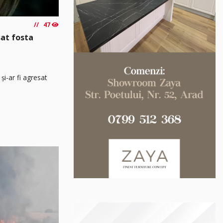
47
sat fosta
și-ar fi agresat