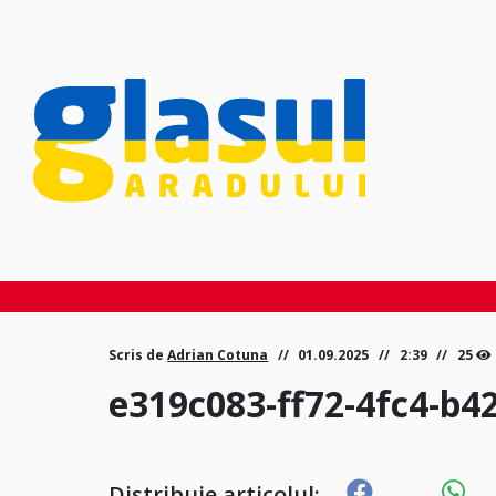
Scris de
Adrian Cotuna
01.09.2025
2:39
25
e319c083-ff72-4fc4-b4
Distribuie articolul: