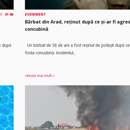
41
EVENIMENT
Bărbat din Arad, reținut după ce și-ar fi agre
concubină
re după
Un bărbat de 56 de ani a fost reținut de polițiști după ce 
fosta concubină. Incidentul...
citește mai mult »