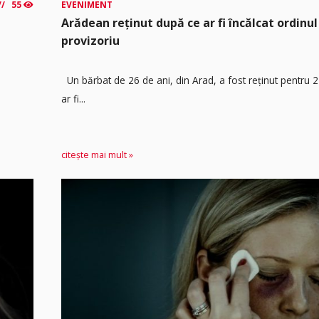
55
EVENIMENT
Arădean reținut după ce ar fi încălcat ordinul
provizoriu
Un bărbat de 26 de ani, din Arad, a fost reținut pentru 
ar fi...
citește mai mult »