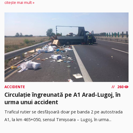
citește mai mult »
ACCIDENTE
260
Circulație îngreunată pe A1 Arad-Lugoj, în
urma unui accident
Traficul rutier se desfășoară doar pe banda 2 pe autostrada
A1, la km 465+050, sensul Timişoara – Lugoj, în urma...