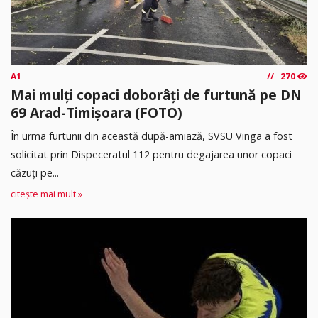
A1
270
Mai mulți copaci doborâți de furtună pe DN
69 Arad-Timișoara (FOTO)
În urma furtunii din această după-amiază, SVSU Vinga a fost
solicitat prin Dispeceratul 112 pentru degajarea unor copaci
căzuți pe...
citește mai mult »