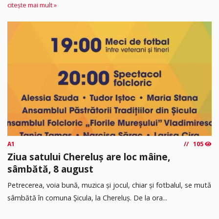
citește mai mult »
A1
105
Ziua satului Chereluș are loc mâine,
sâmbătă, 8 august
Petrecerea, voia bună, muzica și jocul, chiar și fotbalul, se mută
sâmbătă în comuna Șicula, la Chereluș. De la ora...