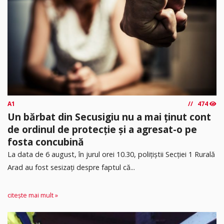
A1
474
Un bărbat din Secusigiu nu a mai ținut cont
de ordinul de protecție și a agresat-o pe
fosta concubină
​La data de 6 august, în jurul orei 10.30, polițiștii Secției 1 Rurală
Arad au fost sesizați despre faptul că...
citește mai mult »