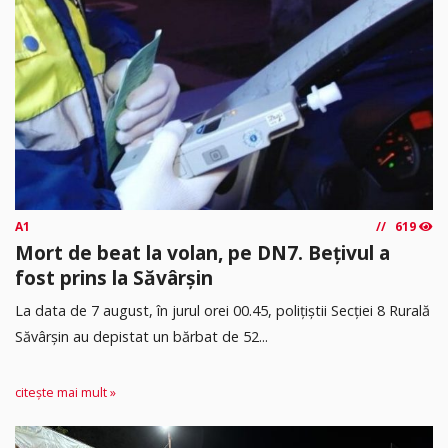
A1
619
Mort de beat la volan, pe DN7. Bețivul a
fost prins la Săvârșin
​La data de 7 august, în jurul orei 00.45, polițiștii Secției 8 Rurală
Săvârșin au depistat un bărbat de 52...
citește mai mult »