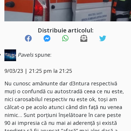
Distribuie articolul:
Pavels
spune:
9/03/23 | 21:25 pm la 21:25
Nu cunosc amănunte dar d3ntura respectivă
muți o confundă cu autostradă ceea ce nu este,
nici carosabilul respectiv nu este ok, toși am
călcat-o pe acolo atunci când din față nu venea
nimic… Sunt porțiuni înșelătoare în care peste
90 ai impresia că nu mai ai aderență și există
tendința să fii aruncat ”afară” mai ales dacă a