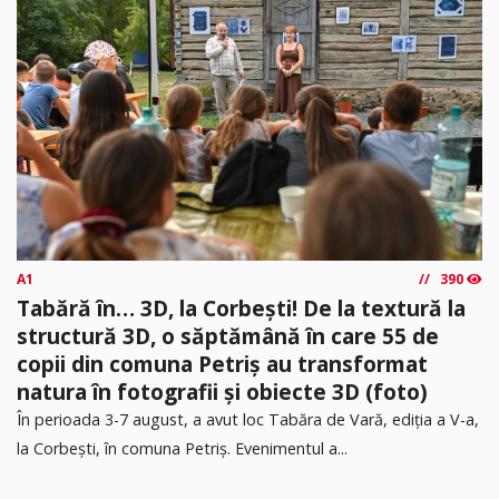
A1
390
Tabără în… 3D, la Corbești! De la textură la
structură 3D, o săptămână în care 55 de
copii din comuna Petriș au transformat
natura în fotografii și obiecte 3D (foto)
În perioada 3-7 august, a avut loc Tabăra de Vară, ediția a V-a,
la Corbești, în comuna Petriș. Evenimentul a...