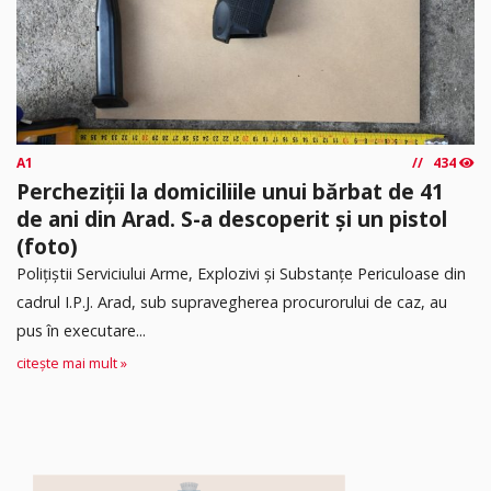
A1
434
Percheziții la domiciliile unui bărbat de 41
de ani din Arad. S-a descoperit și un pistol
(foto)
Polițiștii Serviciului Arme, Explozivi și Substanțe Periculoase din
cadrul I.P.J. Arad, sub supravegherea procurorului de caz, au
pus în executare...
citește mai mult »