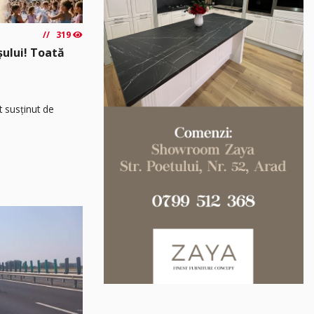
319
așului! Toată
t susținut de