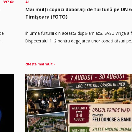
397
A1
e
Mai mulți copaci doborâți de furtună pe DN 6
Timișoara (FOTO)
 de
În urma furtunii din această după-amiază, SVSU Vinga a fos
..
Dispeceratul 112 pentru degajarea unor copaci căzuți pe.
citește mai mult »