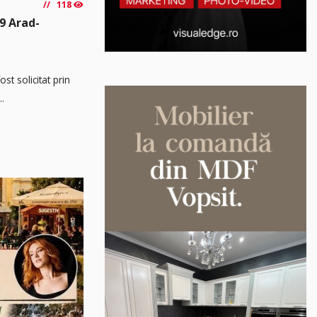
118
9 Arad-
t solicitat prin
..