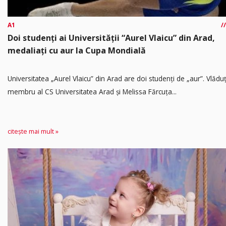
A1
Doi studenți ai Universității “Aurel Vlaicu” din Arad,
medaliați cu aur la Cupa Mondială
Universitatea „Aurel Vlaicu” din Arad are doi studenți de „aur”. Vlădu
membru al CS Universitatea Arad și Melissa Fărcuța...
citește mai mult »