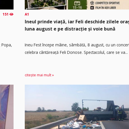
151
A1
Ineul prinde viață, iar Feli deschide zilele or
luna august e pe distracție și voie bună
ț Popa,
Ineu Fest începe mâine, sâmbătă, 8 august, cu un concer
celebra cântăreață Feli Donose. Spectacolul, care se va...
citește mai mult »