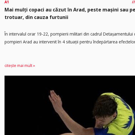
A1
Mai mulți copaci au căzut în Arad, peste mașini sau p
trotuar, din cauza furtunii
În intervalul orar 19-22, pompierii militari din cadrul Detașamentului
pompieri Arad au intervenit în 4 situații pentru îndepărtarea efectelor.
citește mai mult »