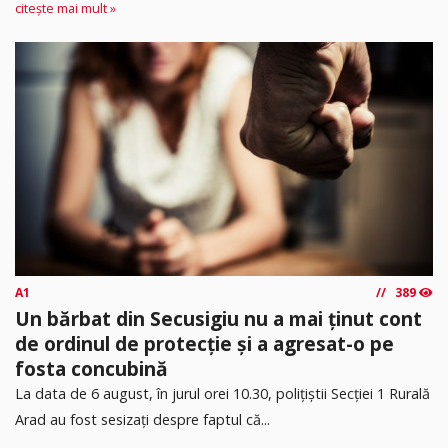
citește mai mult »
A1
389
Un bărbat din Secusigiu nu a mai ținut cont
de ordinul de protecție și a agresat-o pe
fosta concubină
​La data de 6 august, în jurul orei 10.30, polițiștii Secției 1 Rurală
Arad au fost sesizați despre faptul că...