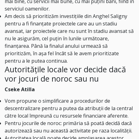
mai bine, cu servicii mai bune, cu mai puțini bani, fiind în
serviciul oamenilor.
Am decis să prioritizăm investițiile din Anghel Saligny
pentru a fi finanțate proiectele care au un stadiu
avansat, iar proiectele care nu sunt în stadiu avansat să
nu le asigurăm, cel puțin în lunile următoare,
finanțarea. Până la finalul anului urmează să
prioritizăm, în așa fel încât să le avem prioritizate
pentru a le putea continua.
Autoritățile locale vor decide dacă
vor jocuri de noroc sau nu
Cseke Atilla
Vom propune o simplificare a procedurilor de
descentralizare pentru a putea da atribuții de la central
către local împreună cu resursele financiare aferente.
Pentru jocurile de noroc: primăria să poată decidă dacă
autorizează sau nu această activitate pe raza localității.
Autoritatea locală poate decide amplasarea acestor