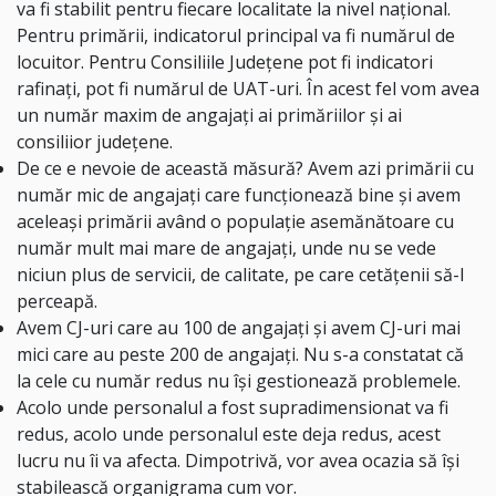
va fi stabilit pentru fiecare localitate la nivel național.
Pentru primării, indicatorul principal va fi numărul de
locuitor. Pentru Consiliile Județene pot fi indicatori
rafinați, pot fi numărul de UAT-uri. În acest fel vom avea
un număr maxim de angajați ai primăriilor și ai
consiliior județene.
De ce e nevoie de această măsură? Avem azi primării cu
număr mic de angajați care funcționează bine și avem
aceleași primării având o populație asemănătoare cu
număr mult mai mare de angajați, unde nu se vede
niciun plus de servicii, de calitate, pe care cetățenii să-l
perceapă.
Avem CJ-uri care au 100 de angajați și avem CJ-uri mai
mici care au peste 200 de angajați. Nu s-a constatat că
la cele cu număr redus nu își gestionează problemele.
Acolo unde personalul a fost supradimensionat va fi
redus, acolo unde personalul este deja redus, acest
lucru nu îi va afecta. Dimpotrivă, vor avea ocazia să își
stabilească organigrama cum vor.