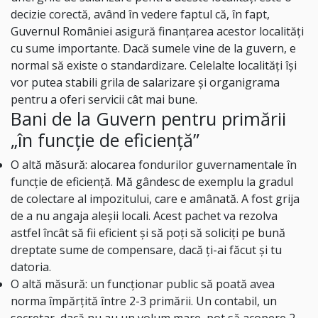
decizie corectă, având în vedere faptul că, în fapt,
Guvernul României asigură finanțarea acestor localități
cu sume importante. Dacă sumele vine de la guvern, e
normal să existe o standardizare. Celelalte localități își
vor putea stabili grila de salarizare și organigrama
pentru a oferi servicii cât mai bune.
Bani de la Guvern pentru primării
„în funcție de eficiență”
O altă măsură: alocarea fondurilor guvernamentale în
funcție de eficiență. Mă gândesc de exemplu la gradul
de colectare al impozitului, care e amânată. A fost grija
de a nu angaja aleșii locali. Acest pachet va rezolva
astfel încât să fii eficient și să poți să soliciți pe bună
dreptate sume de compensare, dacă ți-ai făcut și tu
datoria.
O altă măsură: un funcționar public să poată avea
norma împărțită între 2-3 primării. Un contabil, un