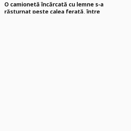
O camionetă încărcată cu lemne s-a
răsturnat peste calea ferată, între
Gurahonț și Vârfuri. Trenul a așteptat peste
o oră
Trenul personal care s-a deplasat ieri între Gurahonț și Vârfuri a
fost nevoit să aștepte în jur de o oră...
citește mai mult »