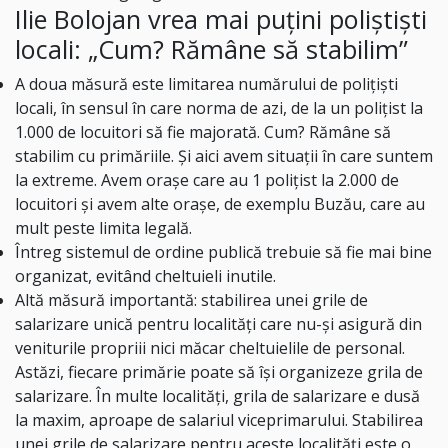
Ilie Bolojan vrea mai puțini poliștiști
locali: „Cum? Rămâne să stabilim”
A doua măsură este limitarea numărului de polițiști
locali, în sensul în care norma de azi, de la un polițist la
1.000 de locuitori să fie majorată. Cum? Rămâne să
stabilim cu primăriile. Și aici avem situații în care suntem
la extreme. Avem orașe care au 1 polițist la 2.000 de
locuitori și avem alte orașe, de exemplu Buzău, care au
mult peste limita legală.
Întreg sistemul de ordine publică trebuie să fie mai bine
organizat, evitând cheltuieli inutile.
Altă măsură importantă: stabilirea unei grile de
salarizare unică pentru localități care nu-și asigură din
veniturile propriii nici măcar cheltuielile de personal.
Astăzi, fiecare primărie poate să își organizeze grila de
salarizare. În multe localități, grila de salarizare e dusă
la maxim, aproape de salariul viceprimarului. Stabilirea
unei grile de salarizare pentru aceste localități este o