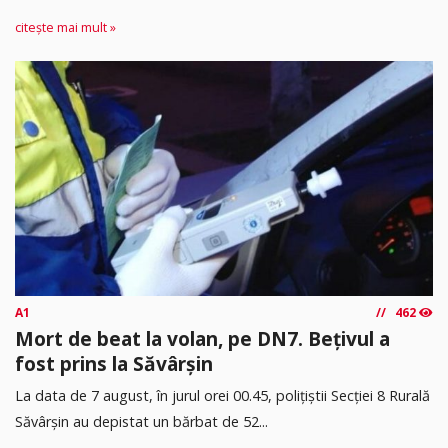
citește mai mult »
A1
462
Mort de beat la volan, pe DN7. Bețivul a
fost prins la Săvârșin
​La data de 7 august, în jurul orei 00.45, polițiștii Secției 8 Rurală
Săvârșin au depistat un bărbat de 52...