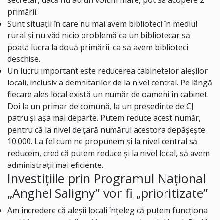
secretar, dacă nu au un volum mare, pot să acopere 2
primării.
Sunt situații în care nu mai avem biblioteci în mediul
rural și nu văd nicio problemă ca un bibliotecar să
poată lucra la două primării, ca să avem biblioteci
deschise.
Un lucru important este reducerea cabinetelor aleșilor
locali, inclusiv a demnitarilor de la nivel central. Pe lângă
fiecare ales local există un număr de oameni în cabinet.
Doi la un primar de comună, la un președinte de CJ
patru și așa mai departe. Putem reduce acest număr,
pentru că la nivel de țară numărul acestora depășește
10.000. La fel cum ne propunem și la nivel central să
reducem, cred că putem reduce și la nivel local, să avem
administrații mai eficiente.
Investițiile prin Programul Național
„Anghel Saligny” vor fi „prioritizate”
Am încredere că aleșii locali înțeleg că putem funcționa