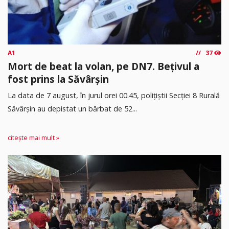
A1
37
Mort de beat la volan, pe DN7. Bețivul a
fost prins la Săvârșin
​La data de 7 august, în jurul orei 00.45, polițiștii Secției 8 Rurală
Săvârșin au depistat un bărbat de 52...
citește mai mult »