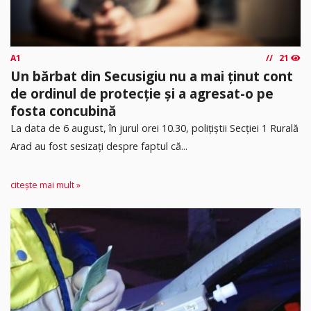
A1
21
Un bărbat din Secusigiu nu a mai ținut cont
de ordinul de protecție și a agresat-o pe
fosta concubină
​La data de 6 august, în jurul orei 10.30, polițiștii Secției 1 Rurală
Arad au fost sesizați despre faptul că...
citește mai mult »