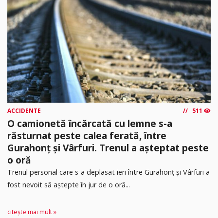
ACCIDENTE
511
O camionetă încărcată cu lemne s-a
răsturnat peste calea ferată, între
Gurahonț și Vârfuri. Trenul a așteptat peste
o oră
Trenul personal care s-a deplasat ieri între Gurahonț și Vârfuri a
fost nevoit să aștepte în jur de o oră...
citește mai mult »