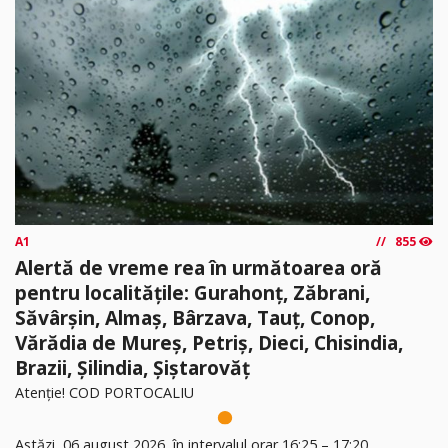
A1
855
Alertă de vreme rea în următoarea oră
pentru localitățile: Gurahonț, Zăbrani,
Săvârșin, Almaș, Bârzava, Tauț, Conop,
Vărădia de Mureș, Petriș, Dieci, Chisindia,
Brazii, Șilindia, Șiștarovăț
Atenție! COD PORTOCALIU
Astăzi, 06 august 2026, în intervalul orar 16:25 – 17:20,