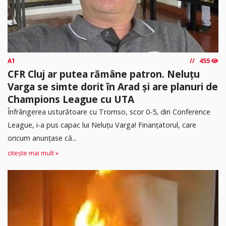
A1
455
CFR Cluj ar putea rămâne patron. Neluțu
Varga se simte dorit în Arad și are planuri de
Champions League cu UTA
Înfrângerea usturătoare cu Tromso, scor 0-5, din Conference
League, i-a pus capac lui Neluțu Varga! Finanțatorul, care
oricum anunțase că...
citește mai mult »