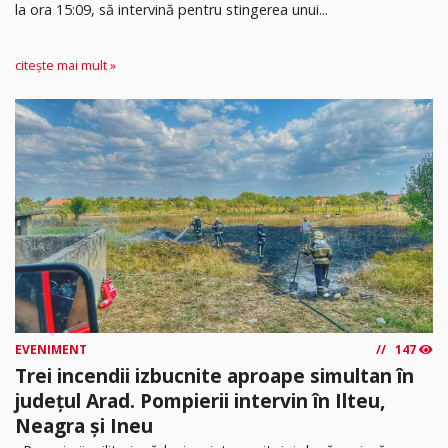
la ora 15:09, să intervină pentru stingerea unui...
citește mai mult »
EVENIMENT
147
Trei incendii izbucnite aproape simultan în
județul Arad. Pompierii intervin în Ilteu,
Neagra și Ineu