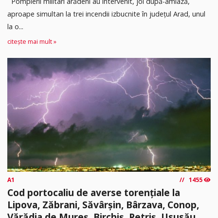
Pompierii militari arădeni au intervenit, joi după-amiază,
aproape simultan la trei incendii izbucnite în județul Arad, unul
la o...
citește mai mult »
A1
1455
Cod portocaliu de averse torențiale la
Lipova, Zăbrani, Săvârșin, Bârzava, Conop,
Vărădia de Mureș, Birchiș, Petriș, Ususău,