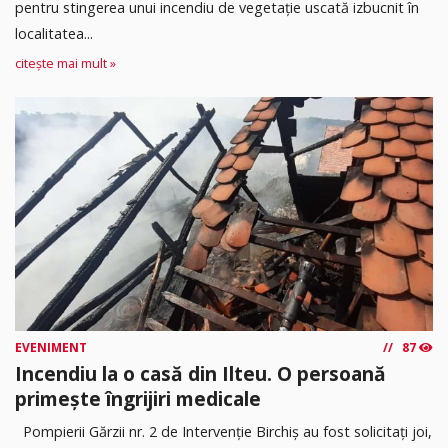
pentru stingerea unui incendiu de vegetație uscată izbucnit în
localitatea...
citește mai mult »
EVENIMENT
87
Incendiu la o casă din Ilteu. O persoană
primește îngrijiri medicale
Pompierii Gărzii nr. 2 de Intervenție Birchiș au fost solicitați joi,