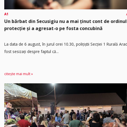
A1
Un bărbat din Secusigiu nu a mai ținut cont de ordinul
protecție și a agresat-o pe fosta concubină
​La data de 6 august, în jurul orei 10.30, polițiștii Secției 1 Rurală Ara
fost sesizați despre faptul că...
citește mai mult »