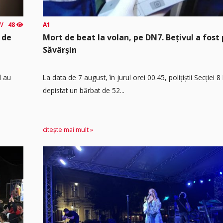
48
A1
 de
Mort de beat la volan, pe DN7. Bețivul a fost 
Săvârșin
d au
​La data de 7 august, în jurul orei 00.45, polițiștii Secției 
depistat un bărbat de 52...
citește mai mult »