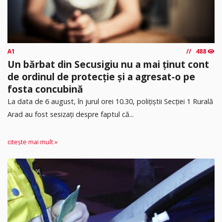
A1
488
Un bărbat din Secusigiu nu a mai ținut cont
de ordinul de protecție și a agresat-o pe
fosta concubină
​La data de 6 august, în jurul orei 10.30, polițiștii Secției 1 Rurală
Arad au fost sesizați despre faptul că...
citește mai mult »