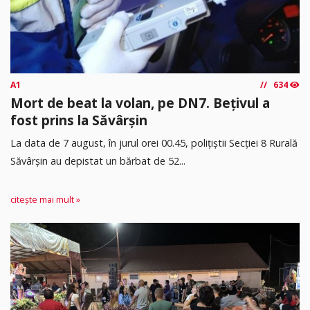
A1
634
Mort de beat la volan, pe DN7. Bețivul a
fost prins la Săvârșin
​La data de 7 august, în jurul orei 00.45, polițiștii Secției 8 Rurală
Săvârșin au depistat un bărbat de 52...
citește mai mult »