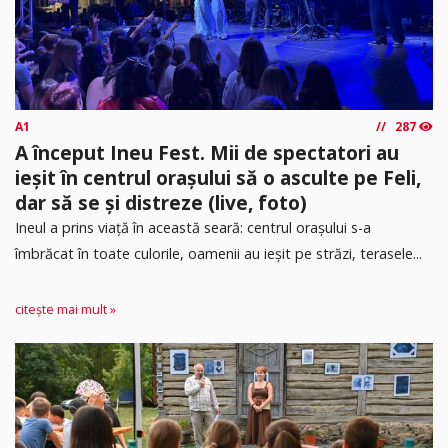
A1
287
A început Ineu Fest. Mii de spectatori au
ieșit în centrul orașului să o asculte pe Feli,
dar să se și distreze (live, foto)
Ineul a prins viață în această seară: centrul orașului s-a
îmbrăcat în toate culorile, oamenii au ieșit pe străzi, terasele...
citește mai mult »