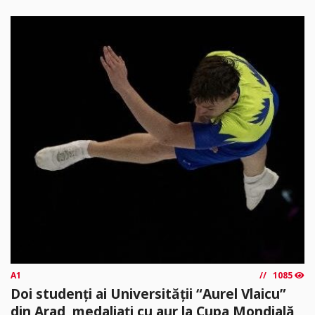
A1
1085
Doi studenți ai Universității “Aurel Vlaicu”
din Arad, medaliați cu aur la Cupa Mondială