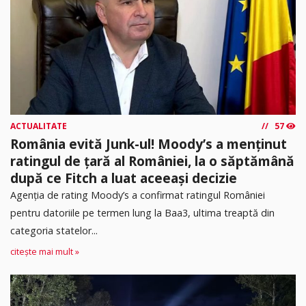
ACTUALITATE
57
România evită Junk-ul! Moody’s a menținut
ratingul de țară al României, la o săptămână
după ce Fitch a luat aceeași decizie
Agenția de rating Moody’s a confirmat ratingul României
pentru datoriile pe termen lung la Baa3, ultima treaptă din
categoria statelor...
citește mai mult »