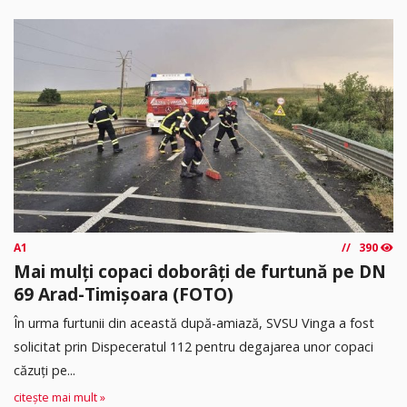
A1
390
Mai mulți copaci doborâți de furtună pe DN
69 Arad-Timișoara (FOTO)
În urma furtunii din această după-amiază, SVSU Vinga a fost
solicitat prin Dispeceratul 112 pentru degajarea unor copaci
căzuți pe...
citește mai mult »