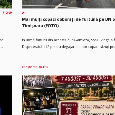
712
A1
e
Mai mulți copaci doborâți de furtună pe DN 6
Timișoara (FOTO)
 de
În urma furtunii din această după-amiază, SVSU Vinga a fos
..
Dispeceratul 112 pentru degajarea unor copaci căzuți pe.
citește mai mult »