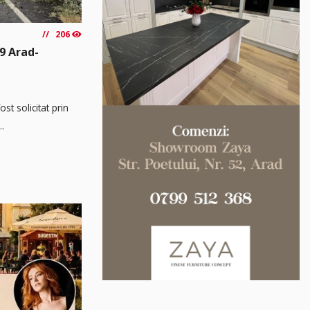
206
9 Arad-
t solicitat prin
..