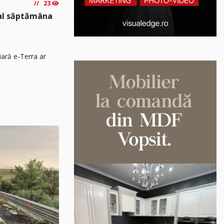
23
nal săptămâna
iară e-Terra ar