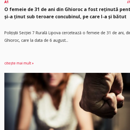
A1
O femeie de 31 de ani din Ghioroc a fost reținută pen
și-a ținut sub teroare concubinul, pe care l-a și bătut
​Polițiștii Secției 7 Rurală Lipova cercetează o femeie de 31 de ani, di
Ghioroc, care la data de 6 august...
citește mai mult »