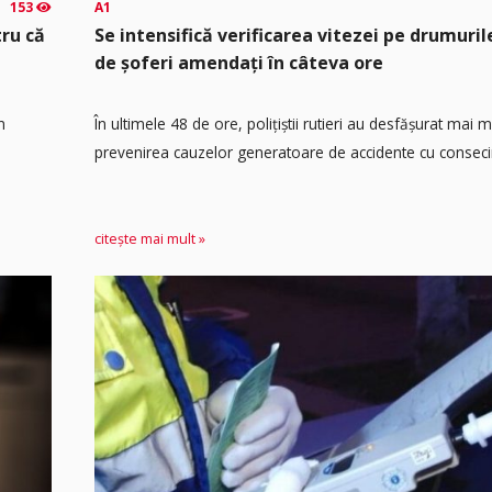
153
A1
tru că
Se intensifică verificarea vitezei pe drumuril
de șoferi amendați în câteva ore
n
În ultimele 48 de ore, polițiștii rutieri au desfășurat mai 
prevenirea cauzelor generatoare de accidente cu consecin
citește mai mult »