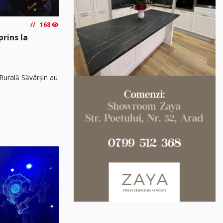
168
prins la
8 Rurală Săvârșin au