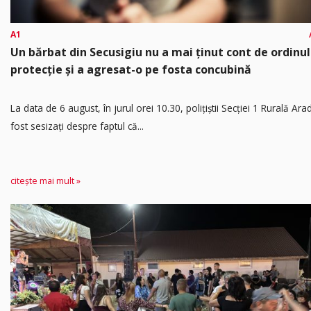
A1
Un bărbat din Secusigiu nu a mai ținut cont de ordinul
protecție și a agresat-o pe fosta concubină
​La data de 6 august, în jurul orei 10.30, polițiștii Secției 1 Rurală Ara
fost sesizați despre faptul că...
citește mai mult »