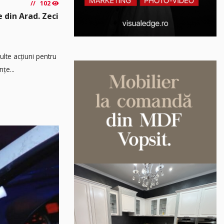
102
e din Arad. Zeci
multe acțiuni pentru
țe...