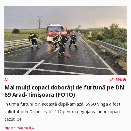
A1
396
Mai mulți copaci doborâți de furtună pe DN
69 Arad-Timișoara (FOTO)
În urma furtunii din această după-amiază, SVSU Vinga a fost
solicitat prin Dispeceratul 112 pentru degajarea unor copaci
căzuți pe...
citește mai mult »