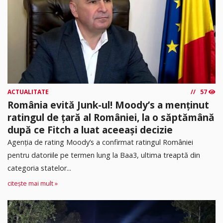
ACTUALITATE
57
România evită Junk-ul! Moody’s a menținut
ratingul de țară al României, la o săptămână
după ce Fitch a luat aceeași decizie
Agenția de rating Moody’s a confirmat ratingul României
pentru datoriile pe termen lung la Baa3, ultima treaptă din
categoria statelor...
citește mai mult »