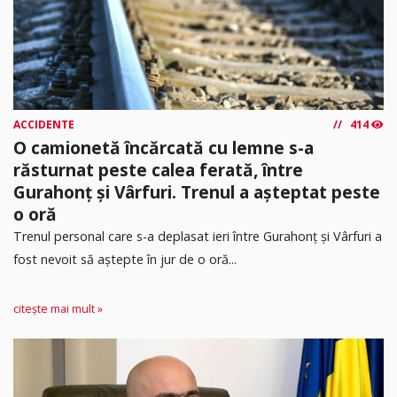
ACCIDENTE
414
O camionetă încărcată cu lemne s-a
răsturnat peste calea ferată, între
Gurahonț și Vârfuri. Trenul a așteptat peste
o oră
Trenul personal care s-a deplasat ieri între Gurahonț și Vârfuri a
fost nevoit să aștepte în jur de o oră...
citește mai mult »