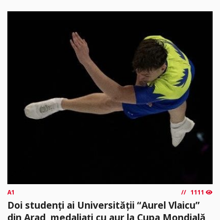
A1
1111
Doi studenți ai Universității “Aurel Vlaicu”
din Arad, medaliați cu aur la Cupa Mondială