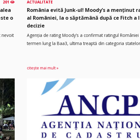
201
ACTUALITATE
calea
România evită Junk-ul! Moody’s a menținut r
este o
al României, la o săptămână după ce Fitch a 
decizie
t nevoit
Agenția de rating Moody’s a confirmat ratingul României 
termen lung la Baa3, ultima treaptă din categoria statelor.
citește mai mult »