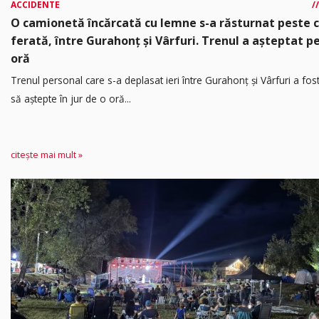
ACCIDENTE
O camionetă încărcată cu lemne s-a răsturnat peste 
ferată, între Gurahonț și Vârfuri. Trenul a așteptat p
oră
Trenul personal care s-a deplasat ieri între Gurahonț și Vârfuri a fos
să aștepte în jur de o oră...
citește mai mult »