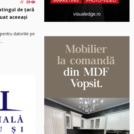
29
atingul de țară
luat aceeași
pentru datoriile pe
..