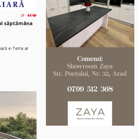
44
nal săptămâna
iară e-Terra ar