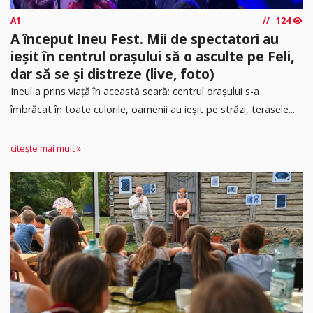
A1
124
A început Ineu Fest. Mii de spectatori au
ieșit în centrul orașului să o asculte pe Feli,
dar să se și distreze (live, foto)
Ineul a prins viață în această seară: centrul orașului s-a
îmbrăcat în toate culorile, oamenii au ieșit pe străzi, terasele...
citește mai mult »