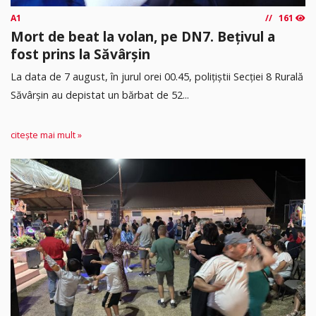
A1
161
Mort de beat la volan, pe DN7. Bețivul a
fost prins la Săvârșin
​La data de 7 august, în jurul orei 00.45, polițiștii Secției 8 Rurală
Săvârșin au depistat un bărbat de 52...
citește mai mult »