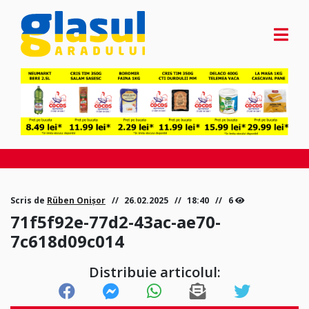
Scris de
Rüben Onișor
26.02.2025
18:40
6
71f5f92e-77d2-43ac-ae70-
7c618d09c014
Distribuie articolul: