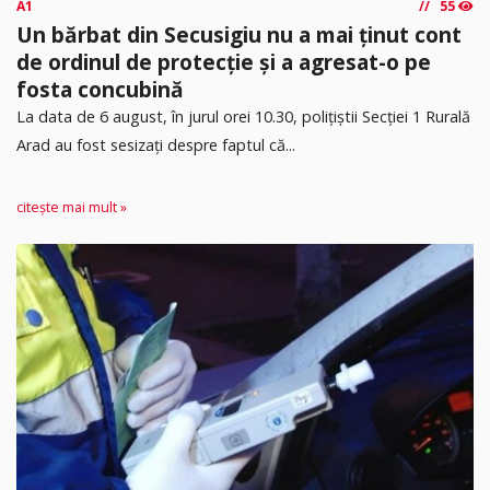
A1
55
Un bărbat din Secusigiu nu a mai ținut cont
de ordinul de protecție și a agresat-o pe
fosta concubină
​La data de 6 august, în jurul orei 10.30, polițiștii Secției 1 Rurală
Arad au fost sesizați despre faptul că...
citește mai mult »