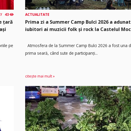
43
ACTUALITATE
e țară
Prima zi a Summer Camp Bulci 2026 a adunat
ași
iubitori ai muzicii folk și rock la Castelul Moc
riile pe
Atmosfera de la Summer Camp Bulci 2026 a fost una de
prima seară, când sute de participanți...
citește mai mult »