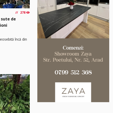
278
 sute de
ioni
osebită încă din