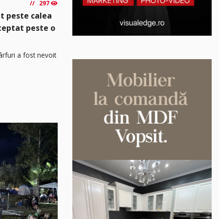
297
t peste calea
șteptat peste o
rfuri a fost nevoit