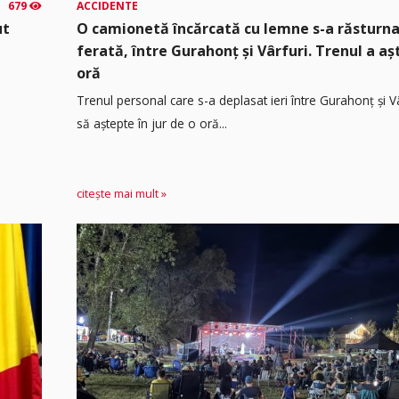
679
ACCIDENTE
ut
O camionetă încărcată cu lemne s-a răsturna
ferată, între Gurahonț și Vârfuri. Trenul a a
oră
Trenul personal care s-a deplasat ieri între Gurahonț și Vâ
să aștepte în jur de o oră...
citește mai mult »