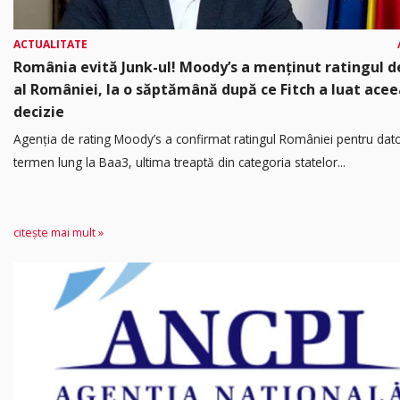
ACTUALITATE
România evită Junk-ul! Moody’s a menținut ratingul d
al României, la o săptămână după ce Fitch a luat acee
decizie
Agenția de rating Moody’s a confirmat ratingul României pentru dato
termen lung la Baa3, ultima treaptă din categoria statelor...
citește mai mult »