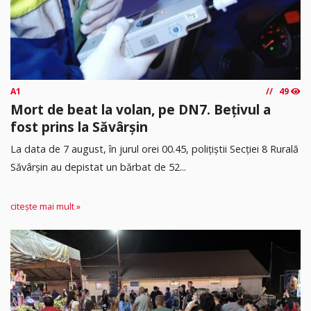
A1
49
Mort de beat la volan, pe DN7. Bețivul a
fost prins la Săvârșin
​La data de 7 august, în jurul orei 00.45, polițiștii Secției 8 Rurală
Săvârșin au depistat un bărbat de 52...
citește mai mult »