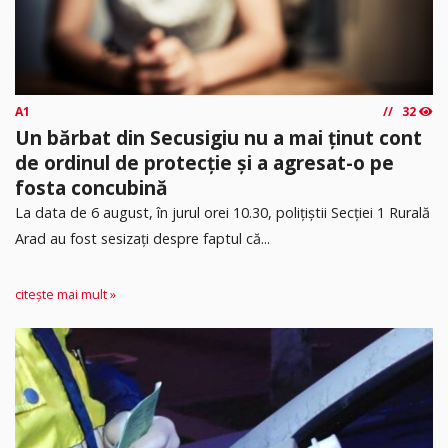
A1
32
Un bărbat din Secusigiu nu a mai ținut cont
de ordinul de protecție și a agresat-o pe
fosta concubină
​La data de 6 august, în jurul orei 10.30, polițiștii Secției 1 Rurală
Arad au fost sesizați despre faptul că...
citește mai mult »