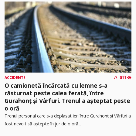
ACCIDENTE
511
O camionetă încărcată cu lemne s-a
răsturnat peste calea ferată, între
Gurahonț și Vârfuri. Trenul a așteptat peste
o oră
Trenul personal care s-a deplasat ieri între Gurahonț și Vârfuri a
fost nevoit să aștepte în jur de o oră...