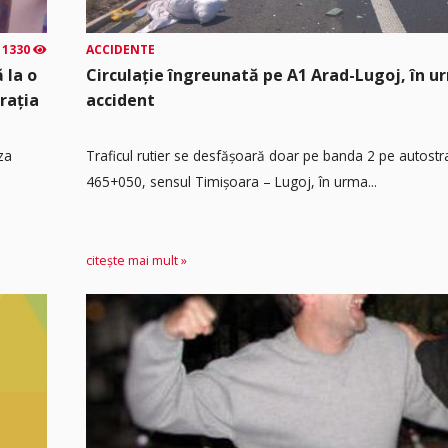
1330
ACCIDENTE
 la o
Circulație îngreunată pe A1 Arad-Lugoj, în u
rația
accident
za
Traficul rutier se desfășoară doar pe banda 2 pe autost
465+050, sensul Timişoara – Lugoj, în urma...
citește mai mult »