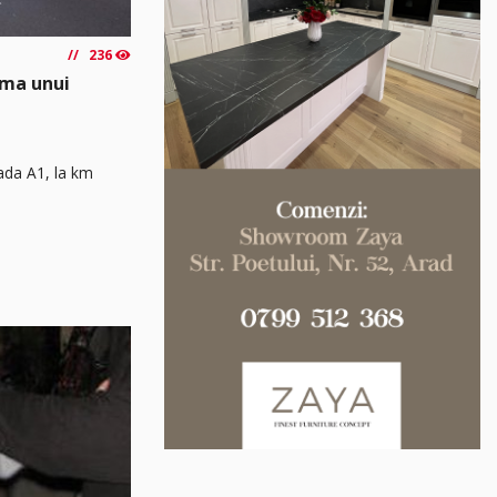
236
rma unui
rada A1, la km