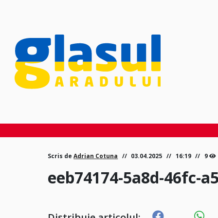
Scris de
Adrian Cotuna
03.04.2025
16:19
9
eeb74174-5a8d-46fc-a
Distribuie articolul: