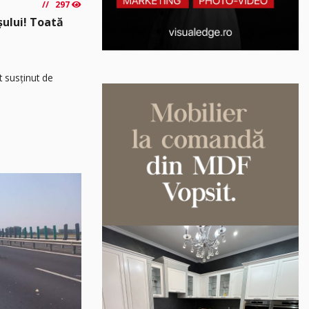
297
așului! Toată
t susținut de