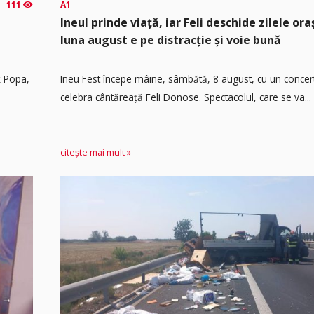
111
A1
Ineul prinde viață, iar Feli deschide zilele or
luna august e pe distracție și voie bună
ț Popa,
Ineu Fest începe mâine, sâmbătă, 8 august, cu un concer
celebra cântăreață Feli Donose. Spectacolul, care se va...
citește mai mult »