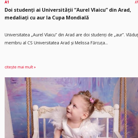
A1
Doi studenți ai Universității “Aurel Vlaicu” din Arad,
medaliați cu aur la Cupa Mondială
Universitatea „Aurel Vlaicu” din Arad are doi studenți de „aur”. Vlădu
membru al CS Universitatea Arad și Melissa Fărcuța...
citește mai mult »