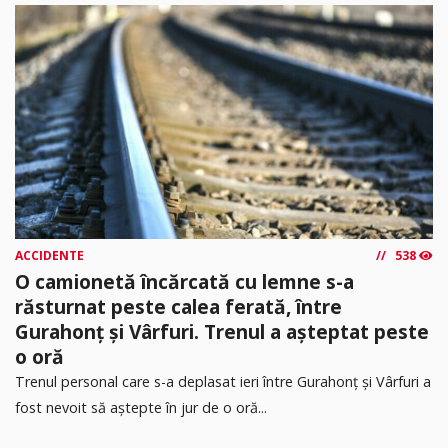
ACCIDENTE
538
O camionetă încărcată cu lemne s-a
răsturnat peste calea ferată, între
Gurahonț și Vârfuri. Trenul a așteptat peste
o oră
Trenul personal care s-a deplasat ieri între Gurahonț și Vârfuri a
fost nevoit să aștepte în jur de o oră...