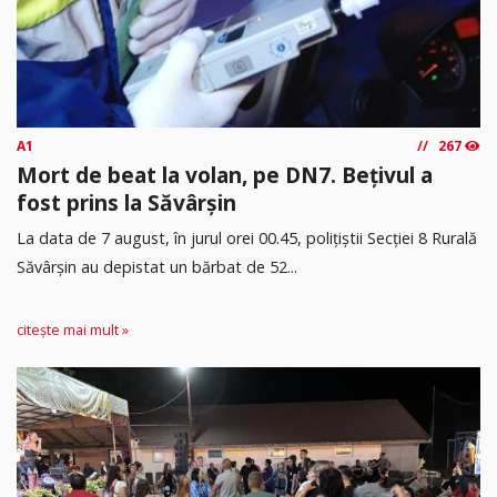
A1
267
Mort de beat la volan, pe DN7. Bețivul a
fost prins la Săvârșin
​La data de 7 august, în jurul orei 00.45, polițiștii Secției 8 Rurală
Săvârșin au depistat un bărbat de 52...
citește mai mult »