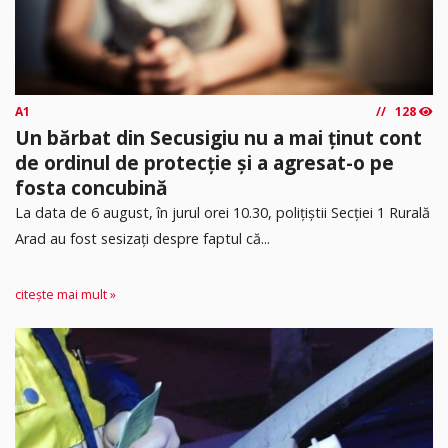
A1
128
Un bărbat din Secusigiu nu a mai ținut cont
de ordinul de protecție și a agresat-o pe
fosta concubină
​La data de 6 august, în jurul orei 10.30, polițiștii Secției 1 Rurală
Arad au fost sesizați despre faptul că...
citește mai mult »