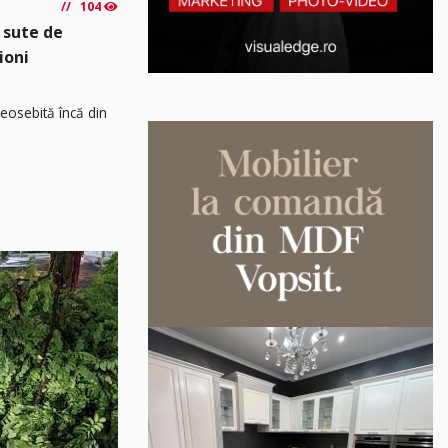
104
 sute de
ioni
osebită încă din