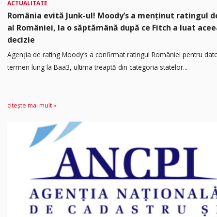
ACTUALITATE
România evită Junk-ul! Moody’s a menținut ratingul d
al României, la o săptămână după ce Fitch a luat acee
decizie
Agenția de rating Moody’s a confirmat ratingul României pentru dato
termen lung la Baa3, ultima treaptă din categoria statelor...
citește mai mult »