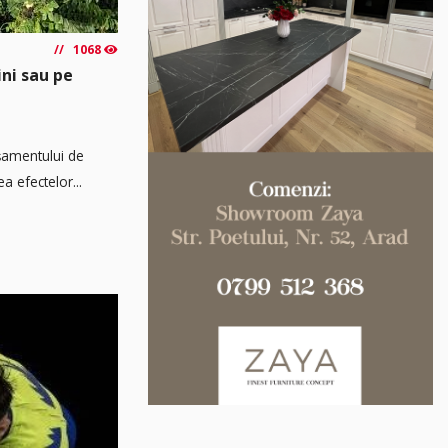
1068
ini sau pe
așamentului de
a efectelor...