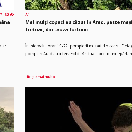
32
A1
ămâna
Mai mulți copaci au căzut în Arad, peste maș
trotuar, din cauza furtunii
a ar
În intervalul orar 19-22, pompierii militari din cadrul Det
pompieri Arad au intervenit în 4 situații pentru îndepărtare
citește mai mult »