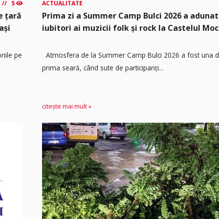
5
ACTUALITATE
e țară
Prima zi a Summer Camp Bulci 2026 a adunat
ași
iubitori ai muzicii folk și rock la Castelul Moc
riile pe
Atmosfera de la Summer Camp Bulci 2026 a fost una de
prima seară, când sute de participanți...
citește mai mult »