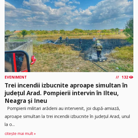
EVENIMENT
132
Trei incendii izbucnite aproape simultan în
județul Arad. Pompierii intervin în Ilteu,
Neagra și Ineu
Pompierii militari arădeni au intervenit, joi după-amiază,
aproape simultan la trei incendii izbucnite în județul Arad, unul
la o...
citește mai mult »