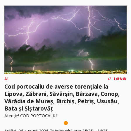
A1
1418
Cod portocaliu de averse torențiale la
Lipova, Zăbrani, Săvârșin, Bârzava, Conop,
Vărădia de Mureș, Birchiș, Petriș, Ususău,
Bata și Șiștarovăț
Atenție! COD PORTOCALIU
Astăzi, 06 august 2026, în intervalul orar 15:25 – 16:25,