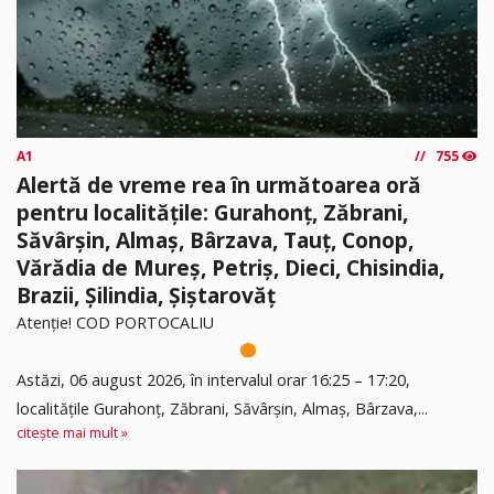
A1
755
Alertă de vreme rea în următoarea oră
pentru localitățile: Gurahonț, Zăbrani,
Săvârșin, Almaș, Bârzava, Tauț, Conop,
Vărădia de Mureș, Petriș, Dieci, Chisindia,
Brazii, Șilindia, Șiștarovăț
Atenție! COD PORTOCALIU
Astăzi, 06 august 2026, în intervalul orar 16:25 – 17:20,
localitățile Gurahonț, Zăbrani, Săvârșin, Almaș, Bârzava,...
citește mai mult »