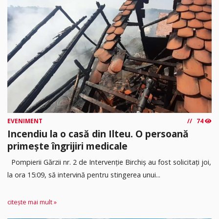
EVENIMENT
74
Incendiu la o casă din Ilteu. O persoană
primește îngrijiri medicale
Pompierii Gărzii nr. 2 de Intervenție Birchiș au fost solicitați joi,
la ora 15:09, să intervină pentru stingerea unui...
citește mai mult »