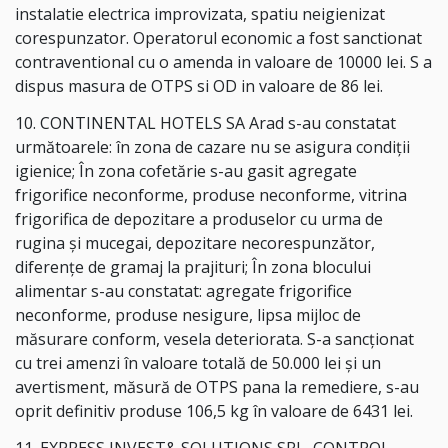
instalatie electrica improvizata, spatiu neigienizat
corespunzator. Operatorul economic a fost sanctionat
contraventional cu o amenda in valoare de 10000 lei. S a
dispus masura de OTPS si OD in valoare de 86 lei.
10. CONTINENTAL HOTELS SA Arad s-au constatat
următoarele: în zona de cazare nu se asigura condiții
igienice; În zona cofetărie s-au gasit agregate
frigorifice neconforme, produse neconforme, vitrina
frigorifica de depozitare a produselor cu urma de
rugina și mucegai, depozitare necorespunzător,
diferențe de gramaj la prajituri; În zona blocului
alimentar s-au constatat: agregate frigorifice
neconforme, produse nesigure, lipsa mijloc de
măsurare conform, vesela deteriorata. S-a sancționat
cu trei amenzi în valoare totală de 50.000 lei și un
avertisment, măsură de OTPS pana la remediere, s-au
oprit definitiv produse 106,5 kg în valoare de 6431 lei.
11. EXPRESS INVEST& SOLUTIONS SRL, CONTROL