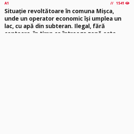
A1
1541
Situație revoltătoare în comuna Mișca,
unde un operator economic își umplea un
lac, cu apă din subteran. Ilegal, fără
contoare, în timp ce întreaga zonă este
afectată de seceta severă (foto)
În timp ce localități din județul Arad se confruntă cu restricții
severe de apă din cauza secetei prelungite și a...
citește mai mult »