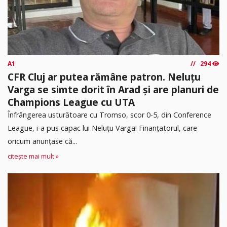
A1
294
CFR Cluj ar putea rămâne patron. Neluțu
Varga se simte dorit în Arad și are planuri de
Champions League cu UTA
Înfrângerea usturătoare cu Tromso, scor 0-5, din Conference
League, i-a pus capac lui Neluțu Varga! Finanțatorul, care
oricum anunțase că...
citește mai mult »