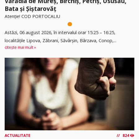
Vărădia de Mureș, Birchiș, Petriș, Ususău,
Bata și Șiștarovăț
Atenție! COD PORTOCALIU
Astăzi, 06 august 2026, în intervalul orar 15:25 – 16:25,
localitățile Lipova, Zăbrani, Săvârșin, Bârzava, Conop,...
citește mai mult »
ACTUALITATE
824