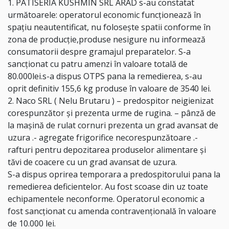
1. PATISERIA KUSHMIN SRL ARAD s-au constatat
următoarele: operatorul economic funcționează în
spațiu neautentificat, nu folosește spatii conforme în
zona de producție,produse nesigure nu informează
consumatorii despre gramajul preparatelor. S-a
sancționat cu patru amenzi în valoare totală de
80.000lei.s-a dispus OTPS pana la remedierea, s-au
oprit definitiv 155,6 kg produse în valoare de 3540 lei.
2. Naco SRL ( Nelu Brutaru ) – predospitor neigienizat
corespunzător și prezenta urme de rugina. – pânză de
la mașină de rulat cornuri prezenta un grad avansat de
uzura .- agregate frigorifice necorespunzătoare .-
rafturi pentru depozitarea produselor alimentare și
tăvi de coacere cu un grad avansat de uzura.
S-a dispus oprirea temporara a predospitorului pana la
remedierea deficientelor. Au fost scoase din uz toate
echipamentele neconforme. Operatorul economic a
fost sancționat cu amenda contravențională în valoare
de 10.000 lei.