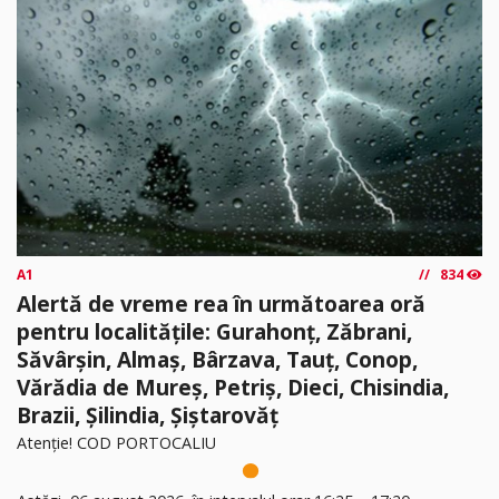
A1
834
Alertă de vreme rea în următoarea oră
pentru localitățile: Gurahonț, Zăbrani,
Săvârșin, Almaș, Bârzava, Tauț, Conop,
Vărădia de Mureș, Petriș, Dieci, Chisindia,
Brazii, Șilindia, Șiștarovăț
Atenție! COD PORTOCALIU