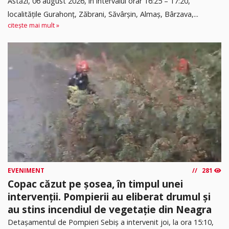
Astăzi, 06 august 2026, în intervalul orar 16:25 – 17:20,
localitățile Gurahonț, Zăbrani, Săvârșin, Almaș, Bârzava,...
citește mai mult »
EVENIMENT
281
Copac căzut pe șosea, în timpul unei
intervenții. Pompierii au eliberat drumul și
au stins incendiul de vegetație din Neagra
Detașamentul de Pompieri Sebiș a intervenit joi, la ora 15:10,