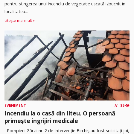
pentru stingerea unui incendiu de vegetație uscată izbucnit în
localitatea...
citește mai mult »
EVENIMENT
85
Incendiu la o casă din Ilteu. O persoană
primește îngrijiri medicale
Pompierii Gărzii nr. 2 de Intervenție Birchiș au fost solicitați joi,