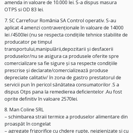
amenda in valoare de 10.000 lei. S-a dispus masura
OTPS si OD 83 lei.
7. SC Carrefour România SA Control operativ. S-au
aplicat 4 amenzi contravenționale în valoare de 14000
lei /4500lei (nu se respecta condițiile tehnice stabilite de
producator pe timpul
transportului,manipulării,depozitarii și desfacerii
produselor/nu se asigura ca produsele oferite spre
comercializare sa fie sigure și sa respecte condițiile
prescrise și declarate/comercializează produse
depreciate calitativ/ în zona de gastro prestatorul de
servicii pun în pericol sănătatea consumatorilor .S a
dispus Otps pana la remedierea deficientelor .Au fost
oprite definitiv în valoare 2570lei.
8. Man Coline SRL
– schimbarea straii termice a produselor alimentare din
proaspăt în congelat
– agregate frigorifice cu chdere rupte, neigienizate și cu