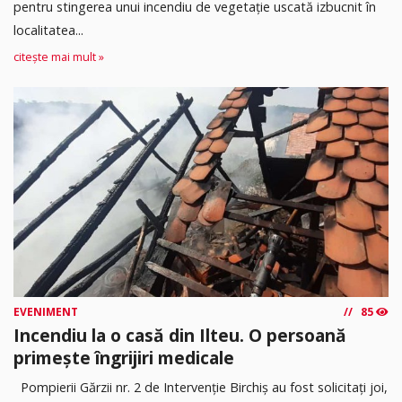
pentru stingerea unui incendiu de vegetație uscată izbucnit în
localitatea...
citește mai mult »
EVENIMENT
85
Incendiu la o casă din Ilteu. O persoană
primește îngrijiri medicale
Pompierii Gărzii nr. 2 de Intervenție Birchiș au fost solicitați joi,