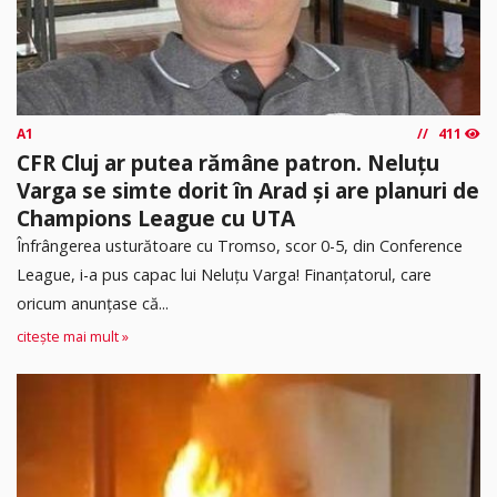
A1
411
CFR Cluj ar putea rămâne patron. Neluțu
Varga se simte dorit în Arad și are planuri de
Champions League cu UTA
Înfrângerea usturătoare cu Tromso, scor 0-5, din Conference
League, i-a pus capac lui Neluțu Varga! Finanțatorul, care
oricum anunțase că...
citește mai mult »