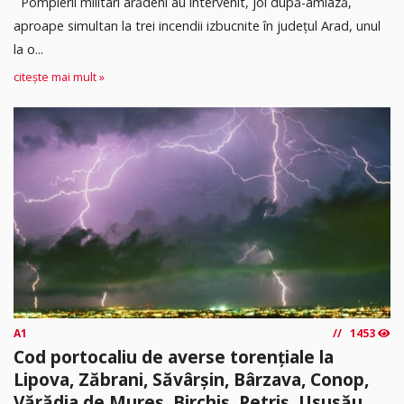
Pompierii militari arădeni au intervenit, joi după-amiază,
aproape simultan la trei incendii izbucnite în județul Arad, unul
la o...
citește mai mult »
A1
1453
Cod portocaliu de averse torențiale la
Lipova, Zăbrani, Săvârșin, Bârzava, Conop,
Vărădia de Mureș, Birchiș, Petriș, Ususău,