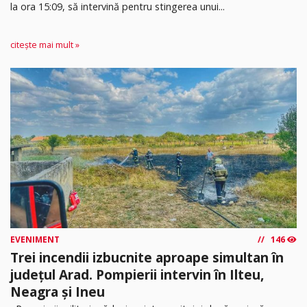
la ora 15:09, să intervină pentru stingerea unui...
citește mai mult »
EVENIMENT
146
Trei incendii izbucnite aproape simultan în
județul Arad. Pompierii intervin în Ilteu,
Neagra și Ineu