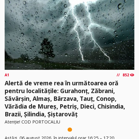
A1
852
Alertă de vreme rea în următoarea oră
pentru localitățile: Gurahonț, Zăbrani,
Săvârșin, Almaș, Bârzava, Tauț, Conop,
Vărădia de Mureș, Petriș, Dieci, Chisindia,
Brazii, Șilindia, Șiștarovăț
Atenție! COD PORTOCALIU
Astăzi, 06 august 2026, în intervalul orar 16:25 – 17:20,