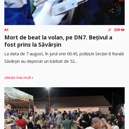
A1
329
Mort de beat la volan, pe DN7. Bețivul a
fost prins la Săvârșin
​La data de 7 august, în jurul orei 00.45, polițiștii Secției 8 Rurală
Săvârșin au depistat un bărbat de 52...
citește mai mult »