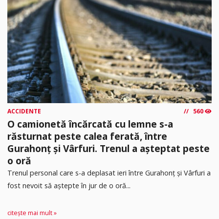
ACCIDENTE
560
O camionetă încărcată cu lemne s-a
răsturnat peste calea ferată, între
Gurahonț și Vârfuri. Trenul a așteptat peste
o oră
Trenul personal care s-a deplasat ieri între Gurahonț și Vârfuri a
fost nevoit să aștepte în jur de o oră...
citește mai mult »