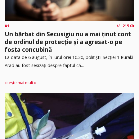
A1
215
Un bărbat din Secusigiu nu a mai ținut cont
de ordinul de protecție și a agresat-o pe
fosta concubină
​La data de 6 august, în jurul orei 10.30, polițiștii Secției 1 Rurală
Arad au fost sesizați despre faptul că...
citește mai mult »