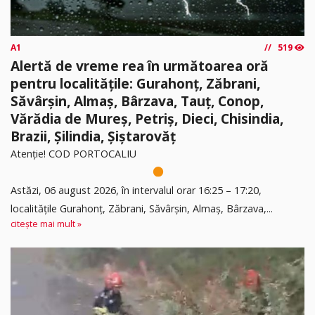
A1
519
Alertă de vreme rea în următoarea oră
pentru localitățile: Gurahonț, Zăbrani,
Săvârșin, Almaș, Bârzava, Tauț, Conop,
Vărădia de Mureș, Petriș, Dieci, Chisindia,
Brazii, Șilindia, Șiștarovăț
Atenție! COD PORTOCALIU
Astăzi, 06 august 2026, în intervalul orar 16:25 – 17:20,
localitățile Gurahonț, Zăbrani, Săvârșin, Almaș, Bârzava,...
citește mai mult »