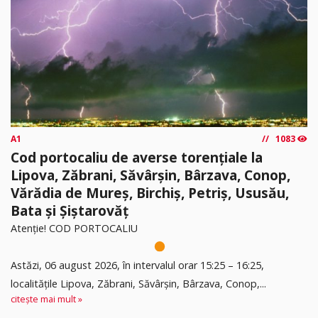
A1
1083
Cod portocaliu de averse torențiale la
Lipova, Zăbrani, Săvârșin, Bârzava, Conop,
Vărădia de Mureș, Birchiș, Petriș, Ususău,
Bata și Șiștarovăț
Atenție! COD PORTOCALIU
Astăzi, 06 august 2026, în intervalul orar 15:25 – 16:25,
localitățile Lipova, Zăbrani, Săvârșin, Bârzava, Conop,...
citește mai mult »