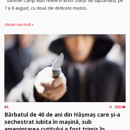
Summer Camp Bulci revine în acest sfârșit de săptămână, pe
7 și 8 august, cu două zile dedicate muzicii...
citește mai mult »
A1
332
Bărbatul de 46 de ani din Hășmaș care și-a
sechestrat iubita în mașină, sub
amenințarea cuțitului,a fost trimis în