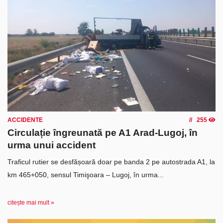
ACCIDENTE
255
Circulație îngreunată pe A1 Arad-Lugoj, în
urma unui accident
Traficul rutier se desfășoară doar pe banda 2 pe autostrada A1, la
km 465+050, sensul Timişoara – Lugoj, în urma...
citește mai mult »