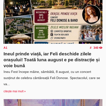
A1
340
Ineul prinde viață, iar Feli deschide zilele
orașului! Toată luna august e pe distracție și
voie bună
Ineu Fest începe mâine, sâmbătă, 8 august, cu un concert
susținut de celebra cântăreață Feli Donose. Spectacolul, care se
va...
citește mai mult »