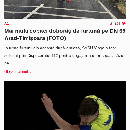
A1
206
Mai mulți copaci doborâți de furtună pe DN 69
Arad-Timișoara (FOTO)
În urma furtunii din această după-amiază, SVSU Vinga a fost
solicitat prin Dispeceratul 112 pentru degajarea unor copaci căzuți
pe...
citește mai mult »