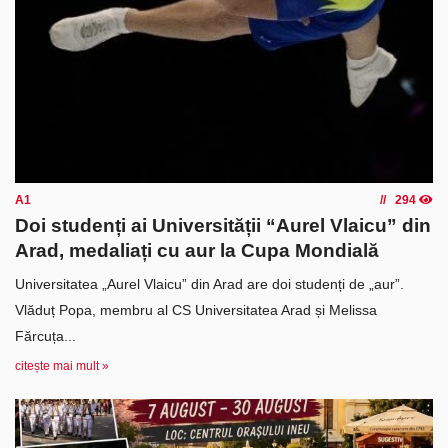
A1
294
Doi studenți ai Universității “Aurel Vlaicu” din
Arad, medaliați cu aur la Cupa Mondială
Universitatea „Aurel Vlaicu” din Arad are doi studenți de „aur”.
Vlăduț Popa, membru al CS Universitatea Arad și Melissa
Fărcuța...
citește mai mult »