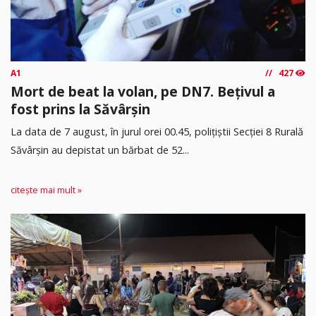
A1
427
Mort de beat la volan, pe DN7. Bețivul a
fost prins la Săvârșin
​La data de 7 august, în jurul orei 00.45, polițiștii Secției 8 Rurală
Săvârșin au depistat un bărbat de 52...
citește mai mult »