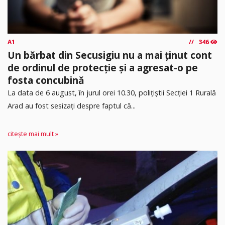
A1
346
Un bărbat din Secusigiu nu a mai ținut cont
de ordinul de protecție și a agresat-o pe
fosta concubină
​La data de 6 august, în jurul orei 10.30, polițiștii Secției 1 Rurală
Arad au fost sesizați despre faptul că...
citește mai mult »