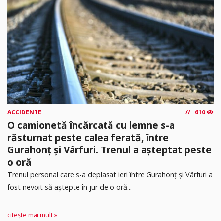
ACCIDENTE
610
O camionetă încărcată cu lemne s-a
răsturnat peste calea ferată, între
Gurahonț și Vârfuri. Trenul a așteptat peste
o oră
Trenul personal care s-a deplasat ieri între Gurahonț și Vârfuri a
fost nevoit să aștepte în jur de o oră...
citește mai mult »