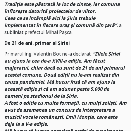
Tradiția este păstrată la loc de cinste, iar comuna
înflorește datorită proiectelor de viitor.
Ceea ce se întâmplă aici la Șiria trebuie
implementat în fiecare oraș și comună din țară”
, a
subliniat prefectul Mihai Pașca.
De 21 de ani, primar al Șiriei
Primarul ing. Valentin Bot ne-a declarat:
“Zilele Șiriei
au ajuns la cea de-a XVIII-a ediție. Am făcut
majoratul, chiar dacă eu sunt de 21 de ani primarul
acestei comune. Două ediții nu le-am realizat din
cauza pandemiei. Mă bucur însă că am ajuns la
această ediție și că am adunat peste 5.000 de
oameni pe stadionul de la Șiria.
A fost o ediție cu multe formații, cu mulți soliști. Am
avut de asemenea un concurs de interpretare a
muzicii vocale românești, Emil Monția, care este
deja la a V-a ediție.
Mă bucur că lumea apreciază astfel de evenimente