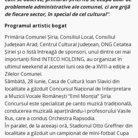
problemele administrative ale comunei, ci are grijă
de fiecare sector, în special de cel cultural”
.
Programul artistic bogat
Primăria Comunei Șiria, Consiliul Local, Consiliul
Județean Arad, Centrul Cultural Județean, ONG Cetatea
Șiriei și o listă întreagă de sponsori, unul dintre cei mai
importanți fiind INTECO HOLDING, au organizat în
ultimul weekend al acestei luni cea de-a XVIII-a ediție a
Zilelor Comunei.
Sâmbătă, 28 iunie, Casa de Cultură Ioan Slavici din
localitate a găzduit Concursul Național de Interpretare
a Muzicii Vocale Românești “Emil Monția” Șiria.
Concursul este specializat pe canto muzică tradițională,
conducerea muzicală aparținându-i profesorului Vasile
Rus, care a condus Orchestra Rapsodia.
În paralel, de la aceeași oră, Stadionul Otto Greffner din
localitate a găzduit un campionat de mini-fotbal: Cupa