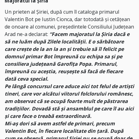
Majoratul la Șiria
Un prieten al Șiriei, după cum îl cataloga primarul
Valentin Bot pe Iustin Cionca, dar totodată și cetățean
de onoare al comunei, președintele Consiliului Județean
Arad ne-a declarat:
“Facem majoratul la Șiria dacă e
să ne luăm după Zilele localității. E o sărbătoare
care crește de la an la an și trebuie să îl felicit pe
domnul primar Bot împreună cu echipa sa și pe
consiliera județeană Garofița Popa. Primarul,
împreună cu aceștia, reușește să facă de fiecare
dată ceva special.
Pe lângă concursul care aduce aici tot felul de artiști
tineri, care vor alcătui viitorul folclorului românesc,
am observat că se ocupă foarte mult de păstrarea
tradițiilor. Dovadă stă și ansamblul pe care îl au aici
și care face o treabă extraordinară.
Mi-aș dori să avem astfel de primari, precum
Valentin Bot, în fiecare localitate din țară. După
cum se observă, primarul Șiriei nu se ocupă doar de