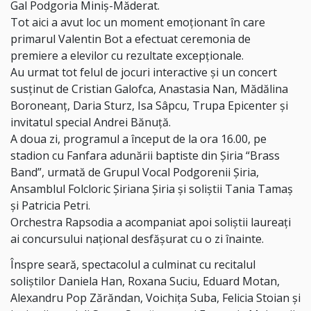
Gal Podgoria Miniș-Măderat.
Tot aici a avut loc un moment emoționant în care
primarul Valentin Bot a efectuat ceremonia de
premiere a elevilor cu rezultate excepționale.
Au urmat tot felul de jocuri interactive și un concert
susținut de Cristian Galofca, Anastasia Nan, Mădălina
Boroneanț, Daria Sturz, Isa Sâpcu, Trupa Epicenter și
invitatul special Andrei Bănuță.
A doua zi, programul a început de la ora 16.00, pe
stadion cu Fanfara adunării baptiste din Șiria “Brass
Band”, urmată de Grupul Vocal Podgorenii Șiria,
Ansamblul Folcloric Șiriana Șiria și soliștii Tania Tamaș
și Patricia Petri.
Orchestra Rapsodia a acompaniat apoi soliștii laureați
ai concursului național desfășurat cu o zi înainte.
Înspre seară, spectacolul a culminat cu recitalul
soliștilor Daniela Han, Roxana Suciu, Eduard Motan,
Alexandru Pop Zărăndan, Voichița Suba, Felicia Stoian și