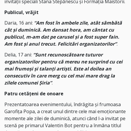
invitații speciali Stana Stepănescu și Formația Maistorii.
Publicul, vrăjit
Daria, 16 ani:
“Am fost în ambele zile, atât sâmbătă
cât și duminică. Am dansat hora, am cântat cu
publicul, m-am dat pe carusel și a fost super fain.
Am fost și anul trecut. Felicitări organizatorilor”
.
Delia, 17 ani:
“Sunt recunoscătoare tuturor
organizatorilor pentru că mereu ne surprind cu cei
mai frumoși și talanți artiști. Este al doilea an
consecutiv în care merg cu cel mai mare drag la
zilele comunei Șiria”
.
Patru cetățeni de onoare
Prezentatoarea evenimentului, îndrăgita și frumoasa
Garofița Popa, a creat unul dintre cele mai emoționante
momente ale zilei de duminică, atunci când l-a invitat pe
scenă pe primarul Valentin Bot pentru a înmâna titlul