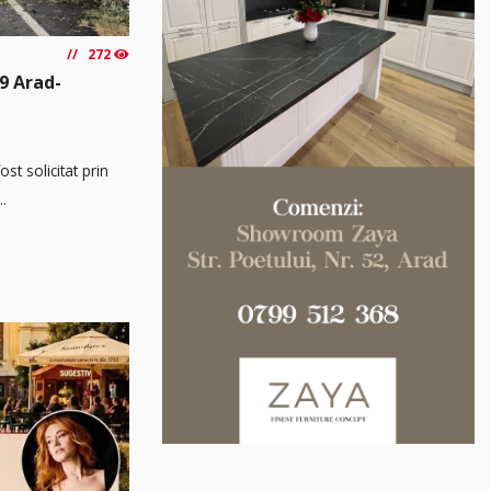
272
9 Arad-
t solicitat prin
..