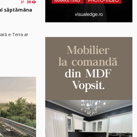
30
nal săptămâna
iară e-Terra ar