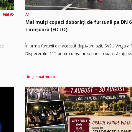
966
A1
e
Mai mulți copaci doborâți de furtună pe DN 6
Timișoara (FOTO)
 de
În urma furtunii din această după-amiază, SVSU Vinga a fos
..
Dispeceratul 112 pentru degajarea unor copaci căzuți pe.
citește mai mult »