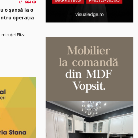
664
u o șansă la o
pentru operația
 micuței Eliza