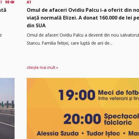
98
A1
ată
Omul de afaceri Ovidiu Palcu i-a oferit din no
viață normală Elizei. A donat 160.000 de lei 
din SUA
e
Omul de afaceri Ovidiu Palcu a devenit din nou salvatorul
Stancu. Familia fetiței, care luptă de ani de...
citește mai mult »