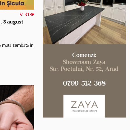
61
, 8 august
 se mută sâmbătă în