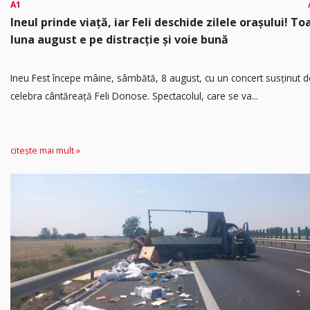
A1
Ineul prinde viață, iar Feli deschide zilele orașului! To
luna august e pe distracție și voie bună
Ineu Fest începe mâine, sâmbătă, 8 august, cu un concert susținut d
celebra cântăreață Feli Donose. Spectacolul, care se va...
citește mai mult »