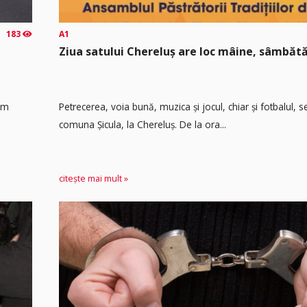
183
A1
Ziua satului Chereluș are loc mâine, sâmbătă
 km
Petrecerea, voia bună, muzica și jocul, chiar și fotbalul,
comuna Șicula, la Chereluș. De la ora...
citește mai mult »