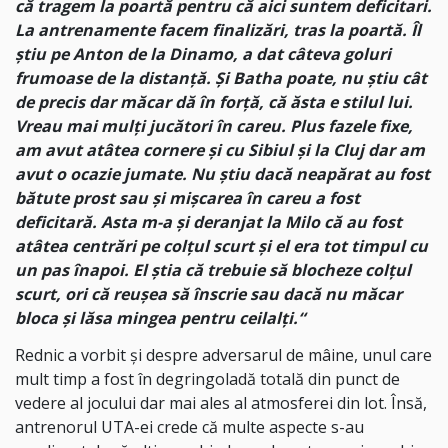
că tragem la poartă pentru că aici suntem deficitari.
La antrenamente facem finalizări, tras la poartă. Îl
știu pe Anton de la Dinamo, a dat câteva goluri
frumoase de la distanță. Și Batha poate, nu știu cât
de precis dar măcar dă în forță, că ăsta e stilul lui.
Vreau mai mulți jucători în careu. Plus fazele fixe,
am avut atâtea cornere și cu Sibiul și la Cluj dar am
avut o ocazie jumate. Nu știu dacă neapărat au fost
bătute prost sau și mișcarea în careu a fost
deficitară. Asta m-a și deranjat la Milo că au fost
atâtea centrări pe colțul scurt și el era tot timpul cu
un pas înapoi. El știa că trebuie să blocheze colțul
scurt, ori că reușea să înscrie sau dacă nu măcar
bloca și lăsa mingea pentru ceilalți.“
Rednic a vorbit și despre adversarul de mâine, unul care
mult timp a fost în degringoladă totală din punct de
vedere al jocului dar mai ales al atmosferei din lot. Însă,
antrenorul UTA-ei crede că multe aspecte s-au