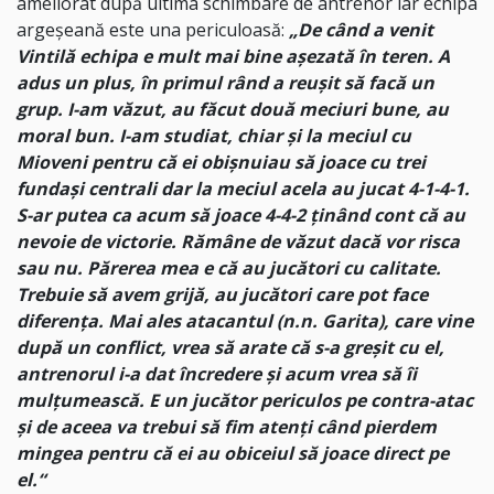
ameliorat după ultima schimbare de antrenor iar echipa
argeșeană este una periculoasă:
„De când a venit
Vintilă echipa e mult mai bine așezată în teren. A
adus un plus, în primul rând a reușit să facă un
grup. I-am văzut, au făcut două meciuri bune, au
moral bun. I-am studiat, chiar și la meciul cu
Mioveni pentru că ei obișnuiau să joace cu trei
fundași centrali dar la meciul acela au jucat 4-1-4-1.
S-ar putea ca acum să joace 4-4-2 ținând cont că au
nevoie de victorie. Rămâne de văzut dacă vor risca
sau nu. Părerea mea e că au jucători cu calitate.
Trebuie să avem grijă, au jucători care pot face
diferența. Mai ales atacantul (n.n. Garita), care vine
după un conflict, vrea să arate că s-a greșit cu el,
antrenorul i-a dat încredere și acum vrea să îi
mulțumească. E un jucător periculos pe contra-atac
și de aceea va trebui să fim atenți când pierdem
mingea pentru că ei au obiceiul să joace direct pe
el.“