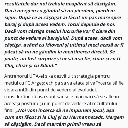
rezultatele dar noi trebuie neapărat să câștigăm.
Dacă mergem cu gândul să nu pierdem, pierdem
sigur. După ce ai câștigat ai făcut un pas mare spre
baraj și după aceea vedem. Totul depinde de noi.
Dacă vom câștiga meciul lucrurile vor fi clare din
punct de vedere al barajului. După aceea, dacă vom
câștiga, având cu Mioveni și ultimul meci acasă ar fi
păcat să nu ne gândim la menținerea directă. Se
poate, au fost surprize și or să mai fie, chiar și cu U.
Cluj, chiar și cu Sibiul.“
Antrenorul UTA-ei și-a dezvăluit strategia pentru
meciul cu FC Argeș: echipa sa va ataca și va încerca să fie
vioara întâi din punct de vedere al evoluției,
considerând că așa sunt șansele mai mari să se afle în
aceeași postură și din punct de vedere al rezultatului
final:
„Noi vom încerca să ne impunem jocul, așa
cum am făcut și la Cluj și cu Hermannstadt. Mergem
să câștigăm. Dacă marcăm primii vreau să