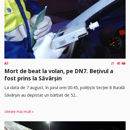
A1
41
Mort de beat la volan, pe DN7. Bețivul a
fost prins la Săvârșin
​La data de 7 august, în jurul orei 00.45, polițiștii Secției 8 Rurală
Săvârșin au depistat un bărbat de 52...
citește mai mult »