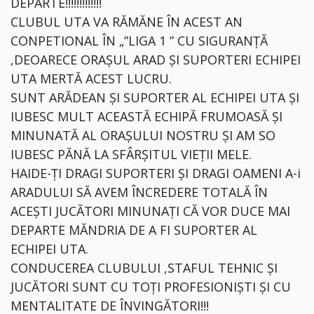
DEPARTE!!!!!!!!!!!!!
CLUBUL UTA VA RĂMĂNE ÎN ACEST AN
CONPETIONAL ÎN „”LIGA 1 ” CU SIGURANȚĂ
,DEOARECE ORAȘUL ARAD ȘI SUPORTERI ECHIPEI
UTA MERTĂ ACEST LUCRU.
SUNT ARĂDEAN ȘI SUPORTER AL ECHIPEI UTA ȘI
IUBESC MULT ACEASTĂ ECHIPĂ FRUMOASĂ ȘI
MINUNATĂ AL ORAȘULUI NOSTRU ȘI AM SO
IUBESC PĂNĂ LA SFÂRȘITUL VIEȚII MELE.
HAIDE-ȚI DRAGI SUPORTERI ȘI DRAGI OAMENI A-i
ARADULUI SĂ AVEM ÎNCREDERE TOTALĂ ÎN
ACEȘTI JUCĂTORI MINUNAȚI CĂ VOR DUCE MAI
DEPARTE MĂNDRIA DE A FI SUPORTER AL
ECHIPEI UTA.
CONDUCEREA CLUBULUI ,STAFUL TEHNIC ȘI
JUCĂTORI SUNT CU TOȚI PROFESIONIȘTI ȘI CU
MENTALITATE DE ÎNVINGĂTORI!!!