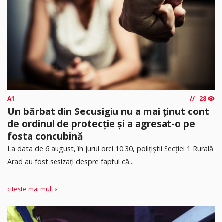
A1
28
Un bărbat din Secusigiu nu a mai ținut cont
de ordinul de protecție și a agresat-o pe
fosta concubină
​La data de 6 august, în jurul orei 10.30, polițiștii Secției 1 Rurală
Arad au fost sesizați despre faptul că...
citește mai mult »