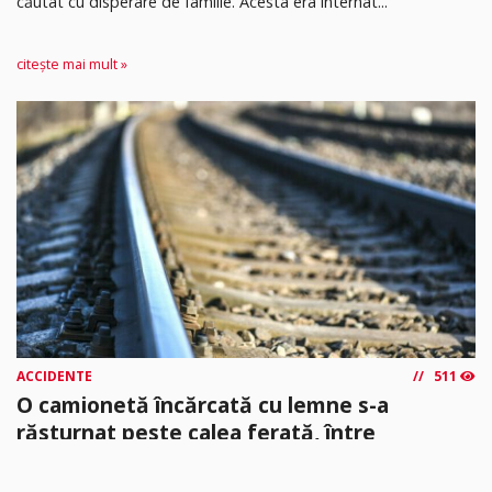
căutat cu disperare de familie. Acesta era internat...
citește mai mult »
ACCIDENTE
511
O camionetă încărcată cu lemne s-a
răsturnat peste calea ferată, între
Gurahonț și Vârfuri. Trenul a așteptat peste
o oră