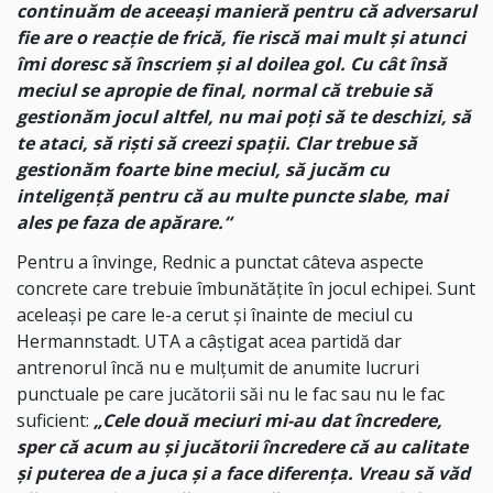
continuăm de aceeași manieră pentru că adversarul
fie are o reacție de frică, fie riscă mai mult și atunci
îmi doresc să înscriem și al doilea gol. Cu cât însă
meciul se apropie de final, normal că trebuie să
gestionăm jocul altfel, nu mai poți să te deschizi, să
te ataci, să riști să creezi spații. Clar trebue să
gestionăm foarte bine meciul, să jucăm cu
inteligență pentru că au multe puncte slabe, mai
ales pe faza de apărare.“
Pentru a învinge, Rednic a punctat câteva aspecte
concrete care trebuie îmbunătățite în jocul echipei. Sunt
aceleași pe care le-a cerut și înainte de meciul cu
Hermannstadt. UTA a câștigat acea partidă dar
antrenorul încă nu e mulțumit de anumite lucruri
punctuale pe care jucătorii săi nu le fac sau nu le fac
suficient:
„Cele două meciuri mi-au dat încredere,
sper că acum au și jucătorii încredere că au calitate
și puterea de a juca și a face diferența. Vreau să văd