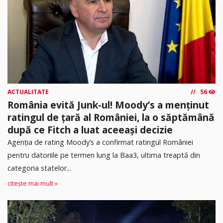
ACTUALITATE
56
România evită Junk-ul! Moody’s a menținut
ratingul de țară al României, la o săptămână
după ce Fitch a luat aceeași decizie
Agenția de rating Moody’s a confirmat ratingul României
pentru datoriile pe termen lung la Baa3, ultima treaptă din
categoria statelor...
citește mai mult »