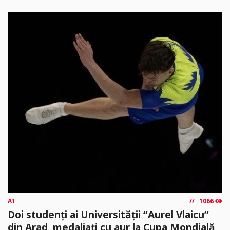
A1
1066
Doi studenți ai Universității “Aurel Vlaicu”
din Arad, medaliați cu aur la Cupa Mondială