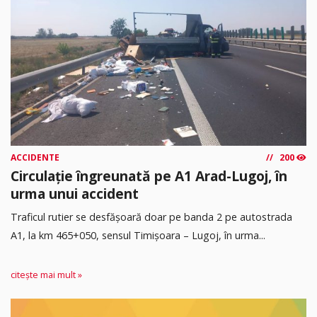
ACCIDENTE
200
Circulație îngreunată pe A1 Arad-Lugoj, în
urma unui accident
Traficul rutier se desfășoară doar pe banda 2 pe autostrada
A1, la km 465+050, sensul Timişoara – Lugoj, în urma...
citește mai mult »