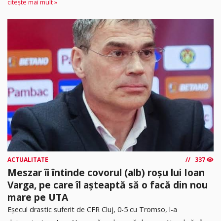
citește mai mult »
ACTUALITATE
337
Meszar îi întinde covorul (alb) roșu lui Ioan
Varga, pe care îl așteaptă să o facă din nou
mare pe UTA
Eșecul drastic suferit de CFR Cluj, 0-5 cu Tromso, l-a