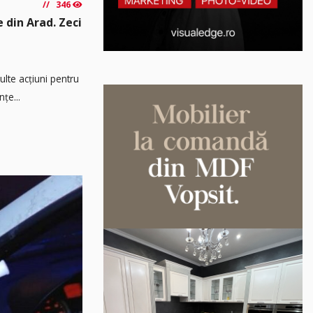
346
e din Arad. Zeci
multe acțiuni pentru
țe...