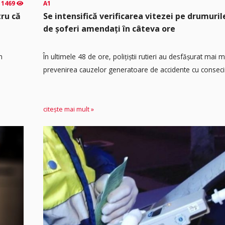
1469
A1
tru că
Se intensifică verificarea vitezei pe drumuril
de șoferi amendați în câteva ore
n
În ultimele 48 de ore, polițiștii rutieri au desfășurat mai 
prevenirea cauzelor generatoare de accidente cu consecin
citește mai mult »