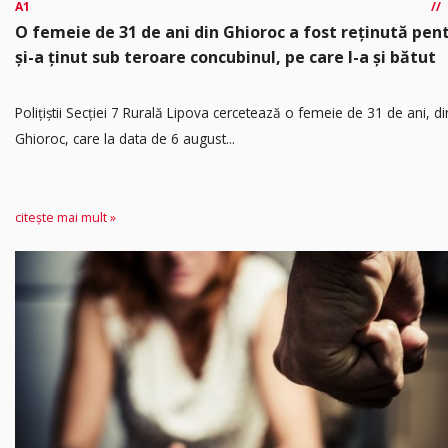
A1
O femeie de 31 de ani din Ghioroc a fost reținută pen
și-a ținut sub teroare concubinul, pe care l-a și bătut
​Polițiștii Secției 7 Rurală Lipova cercetează o femeie de 31 de ani, di
Ghioroc, care la data de 6 august...
citește mai mult »