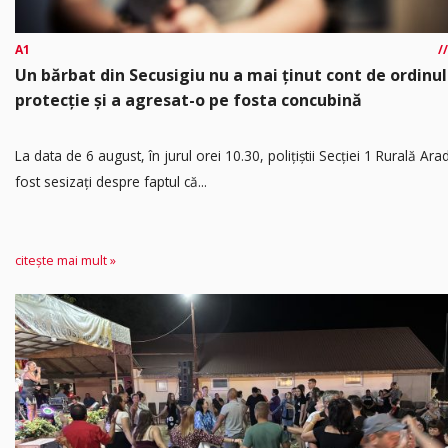
A1
Un bărbat din Secusigiu nu a mai ținut cont de ordinul
protecție și a agresat-o pe fosta concubină
​La data de 6 august, în jurul orei 10.30, polițiștii Secției 1 Rurală Ara
fost sesizați despre faptul că...
citește mai mult »