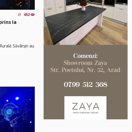
452
prins la
8 Rurală Săvârșin au