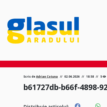
Scris de
Adrian Cotuna
02.06.2026
18:58
5
b61727db-b66f-4898-9
Distribuie articolul: