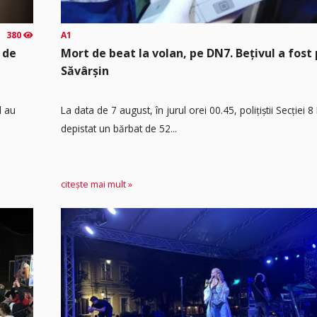
380
A1
 de
Mort de beat la volan, pe DN7. Bețivul a fost 
Săvârșin
d au
​La data de 7 august, în jurul orei 00.45, polițiștii Secției 
depistat un bărbat de 52...
citește mai mult »